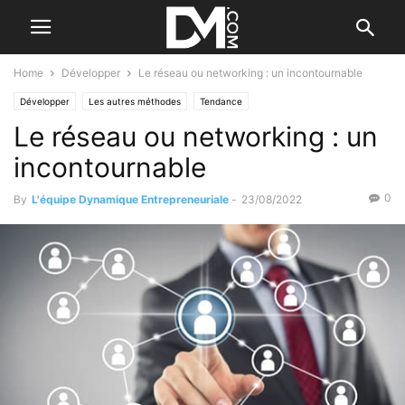
Home
Développer
Le réseau ou networking : un incontournable
Développer
Les autres méthodes
Tendance
Le réseau ou networking : un
incontournable
0
By
L'équipe Dynamique Entrepreneuriale
-
23/08/2022