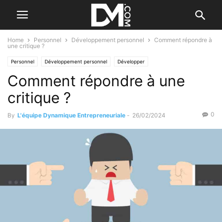
Home
Personnel
Développement personnel
Comment répondre à
une critique ?
Personnel
Développement personnel
Développer
Comment répondre à une
Gestes qui vous trahissent
critique ?
0
By
L'équipe Dynamique Entrepreneuriale
-
26/02/2024