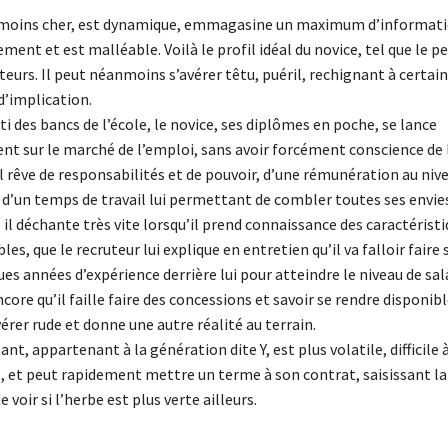
 moins cher, est dynamique, emmagasine un maximum d’informati
ement et est malléable. Voilà le profil idéal du novice, tel que le p
teurs. Il peut néanmoins s’avérer têtu, puéril, rechignant à certain
’implication.
ti des bancs de l’école, le novice, ses diplômes en poche, se lance
t sur le marché de l’emploi, sans avoir forcément conscience de 
, il rêve de responsabilités et de pouvoir, d’une rémunération au niv
d’un temps de travail lui permettant de combler toutes ses envies 
 il déchante très vite lorsqu’il prend connaissance des caractérist
les, que le recruteur lui explique en entretien qu’il va falloir faire
ues années d’expérience derrière lui pour atteindre le niveau de sala
core qu’il faille faire des concessions et savoir se rendre disponibl
érer rude et donne une autre réalité au terrain.
ant, appartenant à la génération dite Y, est plus volatile, difficile à
, et peut rapidement mettre un terme à son contrat, saisissant l
 voir si l’herbe est plus verte ailleurs.