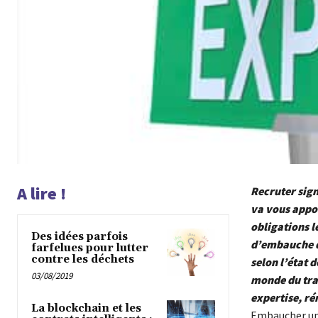
A lire !
Recruter sign
va vous appor
obligations l
Des idées parfois
d’embauche qu
farfelues pour lutter
contre les déchets
selon l’état d
03/08/2019
monde du trav
expertise, r
La blockchain et les
Embaucher un c