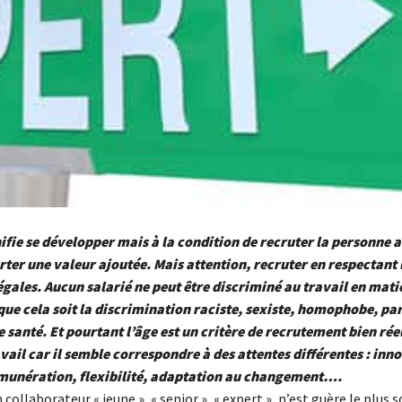
ifie se développer mais à la condition de recruter la personne 
ter une valeur ajoutée. Mais attention, recruter en respectant 
égales. Aucun salarié ne peut être discriminé au travail en mati
e cela soit la discrimination raciste, sexiste, homophobe, par
e santé. Et pourtant l’âge est un critère de recrutement bien rée
ail car il semble correspondre à des attentes différentes : inn
émunération, flexibilité, adaptation au changement….
ollaborateur « jeune », « senior », « expert », n’est guère le plus 