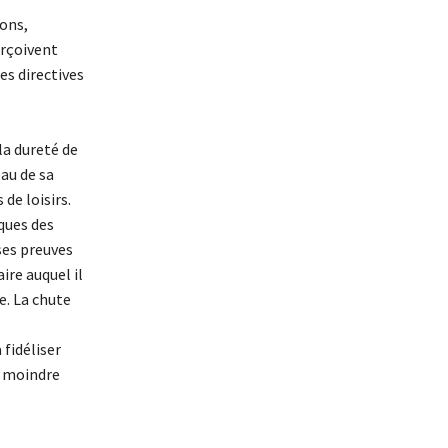
ons,
erçoivent
es directives
la dureté de
eau de sa
de loisirs.
iques des
 ses preuves
ire auquel il
e. La chute
 fidéliser
a moindre