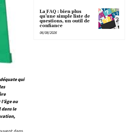
La FAQ : bien plus
qu’une simple liste de
questions, un outil de
confiance
06/08/2026
adéquate qui
les
ère
 l’âge ou
l dans le
ovation,
souvent dans