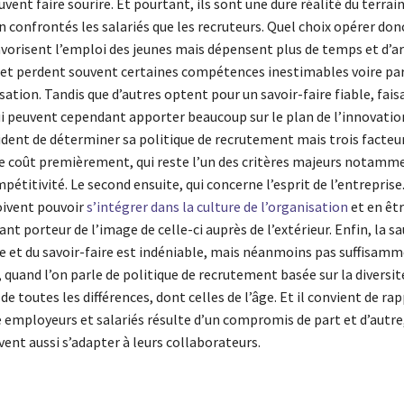
uvent faire sourire. Et pourtant, ils sont une dure réalité du terrain
n confrontés les salariés que les recruteurs. Quel choix opérer don
avorisent l’emploi des jeunes mais dépensent plus de temps et d’a
et perdent souvent certaines compétences inestimables voire par
sation. Tandis que d’autres optent pour un savoir-faire fiable, fai
ui peuvent cependant apporter beaucoup sur le plan de l’innovatio
évident de déterminer sa politique de recrutement mais trois facte
 Le coût premièrement, qui reste l’un des critères majeurs notamm
étitivité. Le second ensuite, qui concerne l’esprit de l’entreprise
ivent pouvoir
s’intégrer dans la culture de l’organisation
et en êtr
tant porteur de l’image de celle-ci auprès de l’extérieur. Enfin, la 
 et du savoir-faire est indéniable, mais néanmoins pas suffisamm
 quand l’on parle de politique de recrutement basée sur la diversité,
 de toutes les différences, dont celles de l’âge. Et il convient de rap
 employeurs et salariés résulte d’un compromis de part et d’autre,
ent aussi s’adapter à leurs collaborateurs.