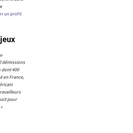
de
r un profil
jeux
au
00 démissions
s dont 400
é en France,
éricain
ravailleurs
soit pour
 »