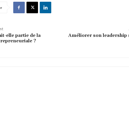
er
nt
it-elle partie de la
Améliorer son leadership 
trepreneuriale ?