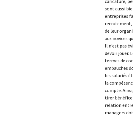
caricature, pe
sont aussi bie
entreprises f
recrutement, 
de leur organi
aux novices q
Il n’est pas 
devoir jouer.
termes de comp
embauches do
les salariés é
la compétence
compte. Ainsi,
tirer bénéfice
relation entre
managers doiv