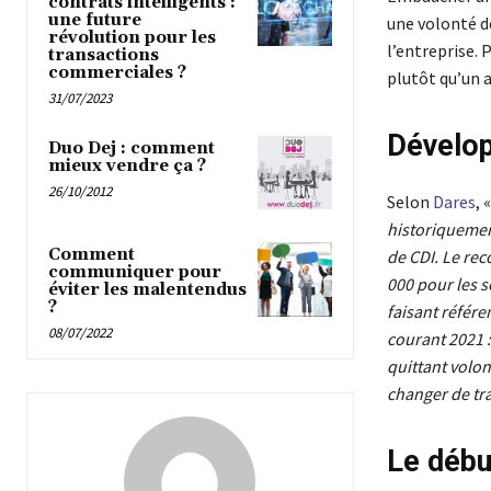
contrats intelligents :
une future
une volonté de
révolution pour les
l’entreprise. 
transactions
commerciales ?
plutôt qu’un a
31/07/2023
Dévelop
Duo Dej : comment
mieux vendre ça ?
26/10/2012
Selon
Dares
, «
historiquemen
Comment
de CDI. Le rec
communiquer pour
000 pour les s
éviter les malentendus
?
faisant référe
08/07/2022
courant 2021 :
quittant volo
changer de tra
Le débu