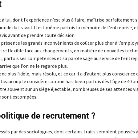
t
à lui, dont l’expérience n’est plus à faire, maîtrise parfaitement 
onde du travail. Il est même parfois la mémoire de l’entreprise, et
avis avant de prendre toute décision.
 présente les grands inconvénients de coûter plus cher à l’employe
être flexible face aux changements, en matière de nouvelles techn
, parfois ses compétences et sa parole sage au service de l’entrep
arrive que l’on ne le regarde plus.
onc plus fidèle, mais résolu, et ce car il a d’autant plus conscience d
 beaucoup le considère comme has-been parfois dès l’âge de 40 ans
tre souvent sur un siège éjectable, nombreuses de ses attentes vis
se sont estompées.
politique de recrutement ?
essés par des sociologues, dont certains traits semblent poussés à