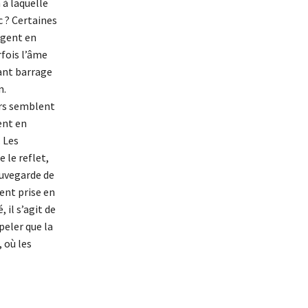
 à laquelle
c ? Certaines
rgent en
fois l’âme
sant barrage
n.
urs semblent
ent en
. Les
e le reflet,
sauvegarde de
ent prise en
 il s’agit de
peler que la
 où les