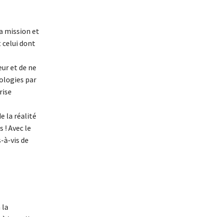
sa mission et
 celui dont
ur et de ne
ologies par
rise
e la réalité
 ! Avec le
-à-vis de
 la