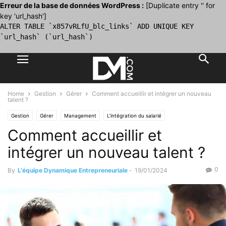
Erreur de la base de données WordPress :
[Duplicate entry '' for
key 'url_hash']
ALTER TABLE `x857vRLfU_blc_links` ADD UNIQUE KEY
`url_hash` (`url_hash`)
Home
Gestion
Gérer
Comment accueillir et intégrer un nouveau
talent ?
Gestion
Gérer
Management
L'intégration du salarié
Comment accueillir et
intégrer un nouveau talent ?
0
By
L'équipe Dynamique Entrepreneuriale
-
19/01/2024