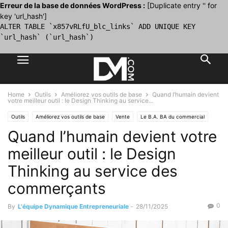
Erreur de la base de données WordPress :
[Duplicate entry '' for
key 'url_hash']
ALTER TABLE `x857vRLfU_blc_links` ADD UNIQUE KEY
`url_hash` (`url_hash`)
Home
Outils
Améliorez vos outils de base
Quand l’humain devient
votre meilleur outil : le Design Thinking au service...
Outils
Améliorez vos outils de base
Vente
Le B.A. BA du commercial
Quand l’humain devient votre
Le plan d'action commercial
Les outils commerciaux
meilleur outil : le Design
Thinking au service des
commerçants
0
By
L'équipe Dynamique Entrepreneuriale
-
28/11/2025