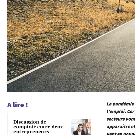
A lire !
La pandémie e
l’emploi. Cer
secteurs von
Discussion de
apparaître et
comptoir entre deux
entrepreneurs
vent en poup