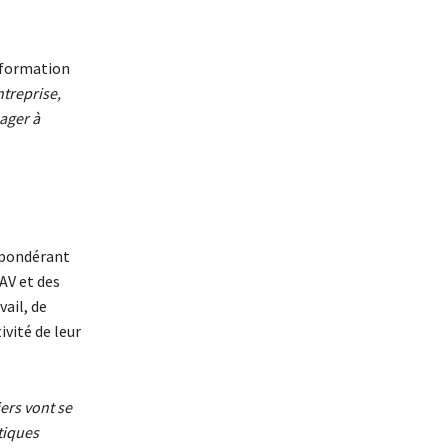
nsformation
ntreprise,
ager à
épondérant
AV et des
vail, de
vité de leur
ers vont se
tiques