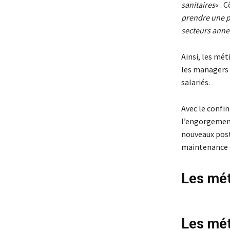
sanitaires
« . 
prendre une pl
secteurs annex
Ainsi, les mét
les managers d
salariés.
Avec le confin
l’engorgement
nouveaux poste
maintenance 
Les mét
Les mét