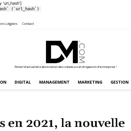
y 'url_hash']
ash` (`url_hash`)
ons Légales
Contact
Portail d'actualité à destination des créateurs et dirigeants d'entreprise !
ION
DIGITAL
MANAGEMENT
MARKETING
GESTION
 en 2021, la nouvelle