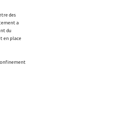
ètre des
utement a
nt du
t en place
 confinement