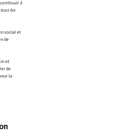
 continuer à
tous les
n social et
on de
in et
éer de
pour la
lon