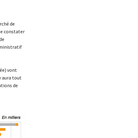
rché de
le constater
de
ministratif
vée) vont
y aura tout
utions de