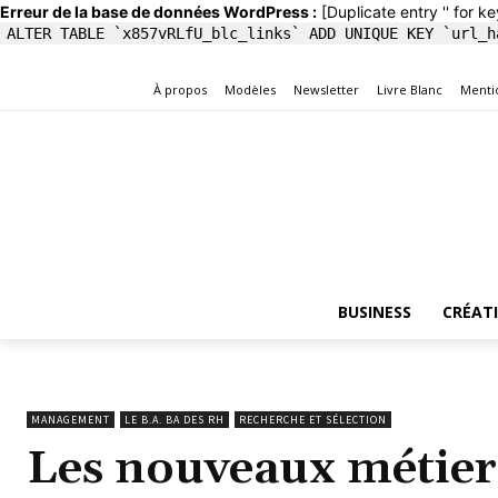
Erreur de la base de données WordPress :
[Duplicate entry '' for ke
ALTER TABLE `x857vRLfU_blc_links` ADD UNIQUE KEY `url_h
À propos
Modèles
Newsletter
Livre Blanc
Menti
BUSINESS
CRÉAT
MANAGEMENT
LE B.A. BA DES RH
RECHERCHE ET SÉLECTION
Les nouveaux métiers