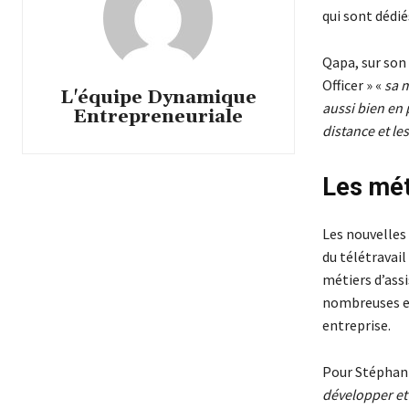
qui sont dédi
Qapa, sur son 
Officer » «
sa m
L'équipe Dynamique
aussi bien en 
Entrepreneuriale
distance et les
Les mét
Les nouvelles
du télétravail
métiers d’ass
nombreuses en
entreprise.
Pour Stéphani
développer et 