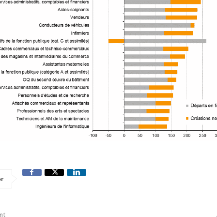
er
nt