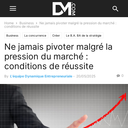
Home
Business
Ne jamais pivoter malgré la pression du marché :
conditions de réussite
Business
La concurrence
Créer
Le B.A. BA de la stratégie
Ne jamais pivoter malgré la
Reprendre/Céder
Le marché
Gestion
Les difficultés
Valorisation d'entreprise
pression du marché :
conditions de réussite
0
By
L'équipe Dynamique Entrepreneuriale
-
20/05/2025