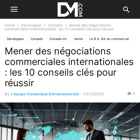
Home
Développer
Conseils
Mener des négociations
commerciales internationales : les 10 conseils clés pour réussir
Développer
Conseils
Conseils Int.
Vente
Le B.A. BA du commercial
Mener des négociations
Les outils commerciaux
commerciales internationales
: les 10 conseils clés pour
réussir
0
By
L'équipe Dynamique Entrepreneuriale
-
02/12/2024