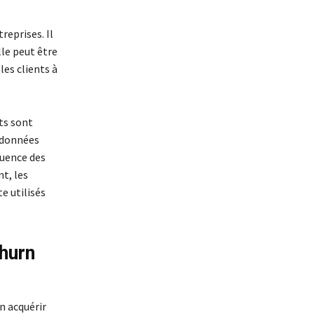
reprises. Il
lle peut être
les clients à
nts sont
s données
quence des
t, les
e utilisés
Churn
n acquérir