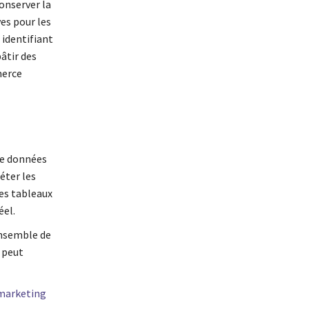
conserver la
ves pour les
 identifiant
bâtir des
merce
de données
éter les
des tableaux
éel.
ensemble de
 peut
 marketing