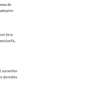
veau de
 adopter.
ent être
exclusifs,
 surveiller
les données