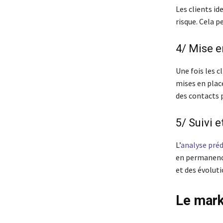
Les clients id
risque. Cela p
4/ Mise e
Une fois les c
mises en place
des contacts p
5/ Suivi e
L’
analyse préd
en permanence
et des évolut
Le mark