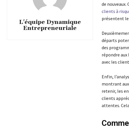
de nouveaux. G
clients à risq
présentent le 
L'équipe Dynamique
Entrepreneuriale
Deuxièmement,
départs poten
des programme
répondre aux b
avec les client
Enfin, l’analy
montrant aux 
retenir, les e
clients appréc
attentes. Cela
Comment