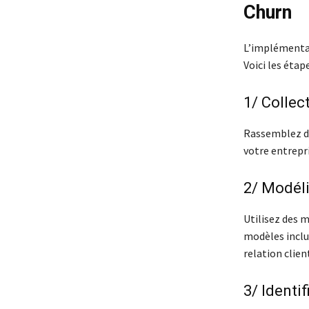
Churn
L’implémentat
Voici les étape
1/ Collec
Rassemblez de
votre entrepri
2/ Modéli
Utilisez des 
modèles inclue
relation clien
3/ Identif