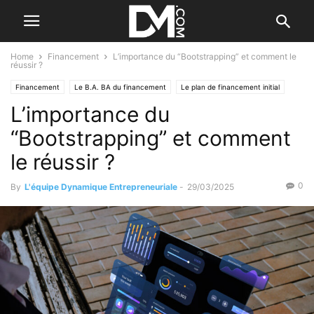
Home
Financement
L’importance du “Bootstrapping” et comment le
réussir ?
Financement
Le B.A. BA du financement
Le plan de financement initial
L’importance du
“Bootstrapping” et comment
le réussir ?
0
By
L'équipe Dynamique Entrepreneuriale
-
29/03/2025