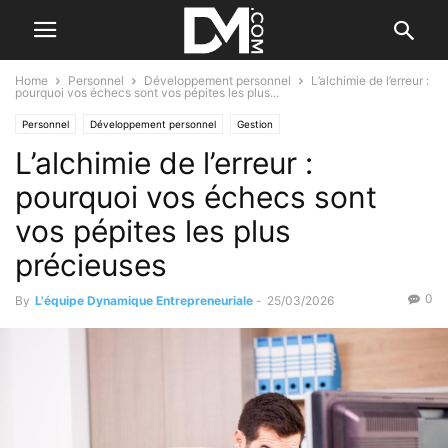
Home
Personnel
Développement personnel
L’alchimie de l’erreur :
pourquoi vos échecs sont vos pépites les plus...
Personnel
Développement personnel
Gestion
L’alchimie de l’erreur :
Gestion du temps et du stress
Le B.A. BA de la gestion
Les fautes de gestion
pourquoi vos échecs sont
vos pépites les plus
précieuses
0
By
L'équipe Dynamique Entrepreneuriale
-
25/03/2026