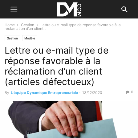
Home
Gestion
Lettre ou e-mail type de réponse favorable à la
réclamation d’un client...
Gestion
Modèle
Lettre ou e-mail type de
réponse favorable à la
réclamation d’un client
(articles défectueux)
0
By
L'équipe Dynamique Entrepreneuriale
-
13/12/2020