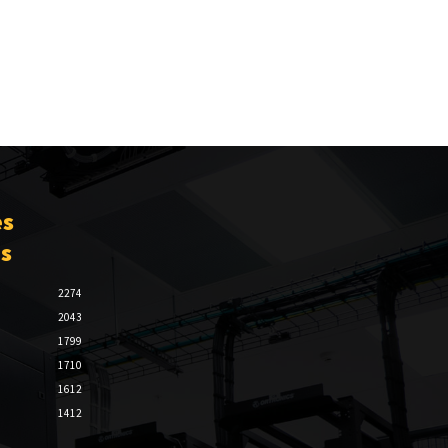
es
es
2274
2043
1799
1710
1612
1412