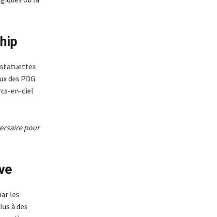
ship
 statuettes
aux des PDG
cs-en-ciel
versaire pour
ive
ar les
lus à des