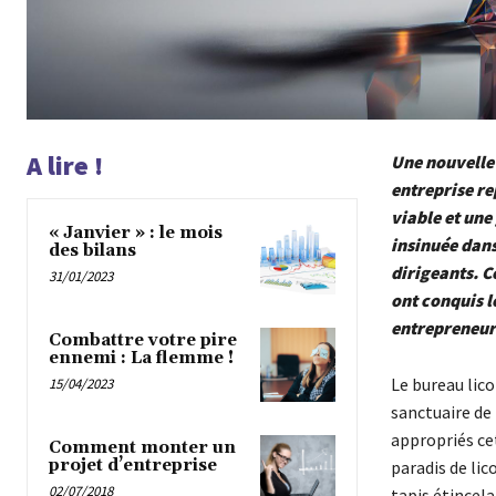
A lire !
Une nouvelle 
entreprise re
viable et une
« Janvier » : le mois
insinuée dans
des bilans
dirigeants. C
31/01/2023
ont conquis l
entrepreneur
Combattre votre pire
ennemi : La flemme !
Le bureau lic
15/04/2023
sanctuaire de
appropriés cet
Comment monter un
projet d’entreprise
paradis de lic
02/07/2018
tapis étincel