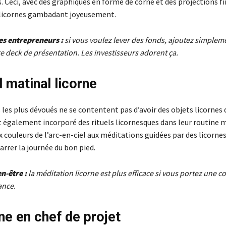
. Ceci, avec des graphiques en forme de corne et des projections f
 licornes gambadant joyeusement.
es entrepreneurs :
si vous voulez lever des fonds, ajoutez simple
re deck de présentation. Les investisseurs adorent ça.
l matinal licorne
 les plus dévoués ne se contentent pas d’avoir des objets licornes 
t également incorporé des rituels licornesques dans leur routine 
couleurs de l’arc-en-ciel aux méditations guidées par des licornes
rrer la journée du bon pied.
en-être :
la méditation licorne est plus efficace si vous portez une 
ance.
rne en chef de projet