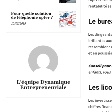
rentabilité se
Pour quelle solution
de téléphonie opter ?
Le bure
10/03/2015
L
es dirigeant
brillantes aux
ressemblent d
et en poussièr
Conseil pour 
enfants, vous 
L'équipe Dynamique
Les lic
Entrepreneuriale
L
es investiss
chiffres finan