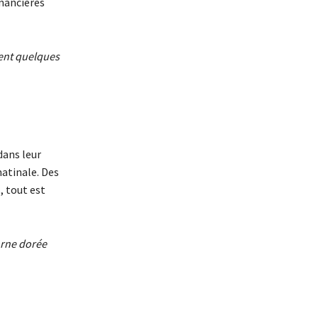
inancières
ment quelques
dans leur
matinale. Des
, tout est
corne dorée