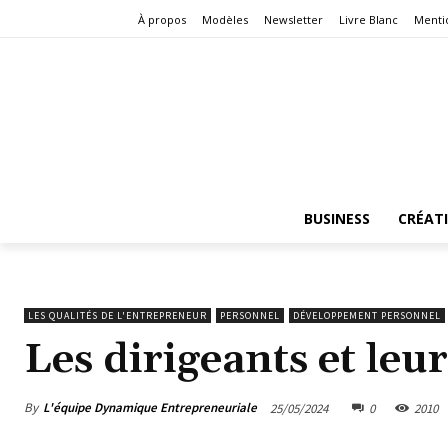
À propos
Modèles
Newsletter
Livre Blanc
Menti
BUSINESS
CRÉAT
LES QUALITÉS DE L'ENTREPRENEUR
PERSONNEL
DÉVELOPPEMENT PERSONNEL
Les dirigeants et leu
By
L'équipe Dynamique Entrepreneuriale
25/05/2024
0
2010