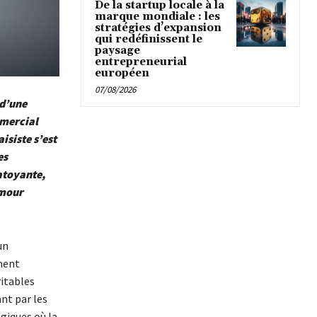
De la startup locale à la
marque mondiale : les
stratégies d’expansion
qui redéfinissent le
paysage
entrepreneurial
européen
07/08/2026
 d’une
mmercial
isiste s’est
es
hatoyante,
amour
un
ement
ritables
nt par les
giques où la