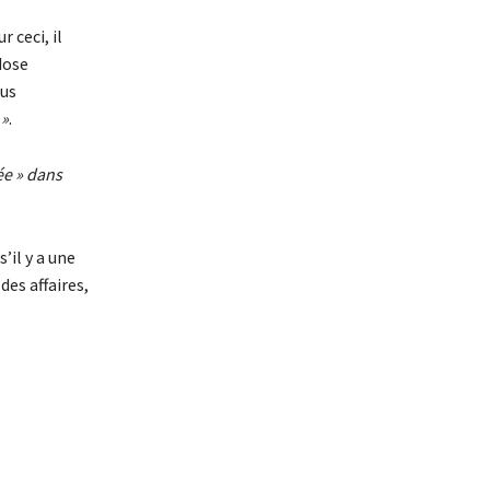
 ceci, il
dose
lus
 »
.
ée » dans
s’il y a une
es affaires,