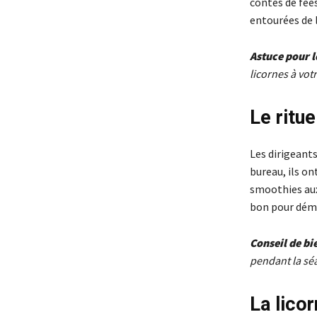
contes de fées
entourées de
Astuce pour l
licornes à vot
Le ritue
Les dirigeants
bureau, ils on
smoothies aux 
bon pour déma
Conseil de bi
pendant la sé
La lico