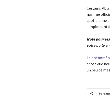
Certains PDG o
nomme officie
quotidienne de
simplement d
Note pour les
votre boîte em
Le
phénomène 
chose que nou
un peu de magi
Partag