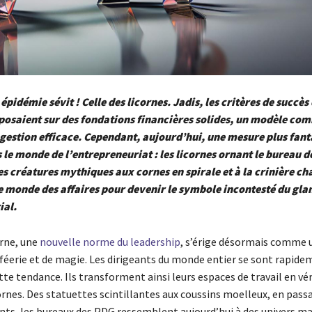
épidémie sévit ! Celle des licornes. Jadis, les critères de succès
posaient sur des fondations financières solides, un modèle co
 gestion efficace. Cependant, aujourd’hui, une mesure plus fanta
 le monde de l’entrepreneuriat : les licornes ornant le bureau d
es créatures mythiques aux cornes en spirale et à la crinière c
e monde des affaires pour devenir le symbole incontesté du gl
ial.
orne, une
nouvelle norme du leadership
, s’érige désormais comme 
 féerie et de magie. Les dirigeants du monde entier se sont rapid
te tendance. Ils transforment ainsi leurs espaces de travail en vé
ornes. Des statuettes scintillantes aux coussins moelleux, en passa
ants, les bureaux des PDG ressemblent aujourd’hui à des univers ma