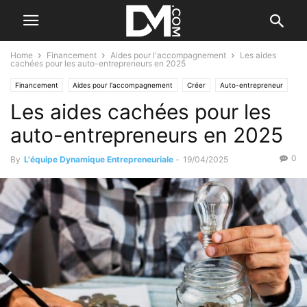
Home
Financement
Aides pour l'accompagnement
Les aides
cachées pour les auto-entrepreneurs en 2025
Financement
Aides pour l'accompagnement
Créer
Auto-entrepreneur
Les aides cachées pour les
Le B.A. BA du financement
Les aides et subventions
auto-entrepreneurs en 2025
0
By
L'équipe Dynamique Entrepreneuriale
-
19/04/2025