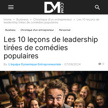
Home
Business
Chronique d'un entrepreneur
Les 10 leçons de
leadership tirées de comédies populaires
Business
Chronique d'un entrepreneur
Personnel
Les 10 leçons de leadership
Développement personnel
Management
tirées de comédies
populaires
0
By
L'équipe Dynamique Entrepreneuriale
-
07/06/2024