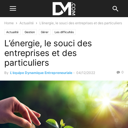
Home
Actualité
L’énergie, le souci des entreprises et des particuliers
Actualité
Gestion
Gérer
Les difficultés
L’énergie, le souci des
entreprises et des
particuliers
0
By
L'équipe Dynamique Entrepreneuriale
-
04/12/2022