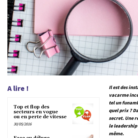
A lire !
Il est des in
vacarme inces
tel un funamb
Top et flop des
quel prix ? D
secteurs en vogue
ou en perte de vitesse
secret. Une re
30/05/2016
le leadership
même.