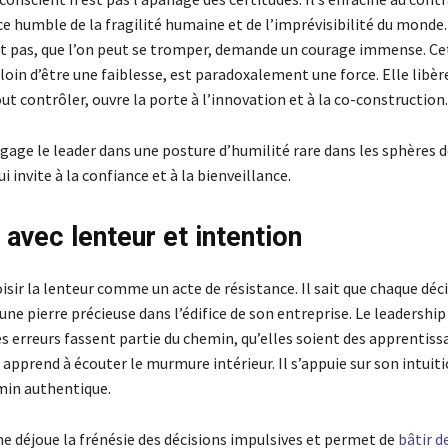
e humble de la fragilité humaine et de l’imprévisibilité du monde
ait pas, que l’on peut se tromper, demande un courage immense. Ce
 loin d’être une faiblesse, est paradoxalement une force. Elle libère
ut contrôler, ouvre la porte à l’innovation et à la co-construction.
gage le leader dans une posture d’humilité rare dans les sphères d
i invite à la confiance et à la bienveillance.
 avec lenteur et intention
hoisir la lenteur comme un acte de résistance. Il sait que chaque déc
 une pierre précieuse dans l’édifice de son entreprise. Le leadershi
s erreurs fassent partie du chemin, qu’elles soient des apprentiss
l apprend à écouter le murmure intérieur. Il s’appuie sur son intuit
min authentique.
e déjoue la frénésie des décisions impulsives et permet de
bâtir d