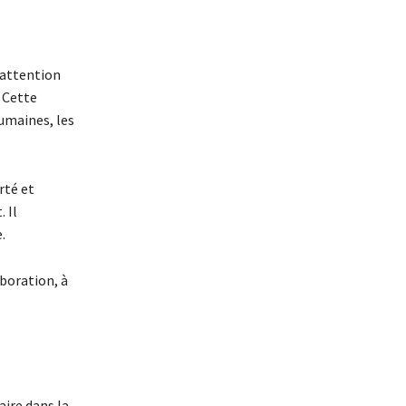
’attention
 Cette
umaines, les
rté et
 Il
.
aboration, à
aire dans la