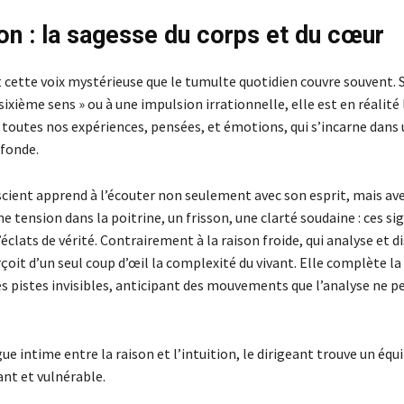
ion : la sagesse du corps et du cœur
st cette voix mystérieuse que le tumulte quotidien couvre souvent.
 sixième sens » ou à une impulsion irrationnelle, elle est en réalit
 toutes nos expériences, pensées, et émotions, qui s’incarne dans
fonde.
scient apprend à l’écouter non seulement avec son esprit, mais av
ne tension dans la poitrine, un frisson, une clarté soudaine : ces si
éclats de vérité. Contrairement à la raison froide, qui analyse et d
rçoit d’un seul coup d’œil la complexité du vivant. Elle complète la
es pistes invisibles, anticipant des mouvements que l’analyse ne p
ue intime entre la raison et l’intuition, le dirigeant trouve un équil
sant et vulnérable.