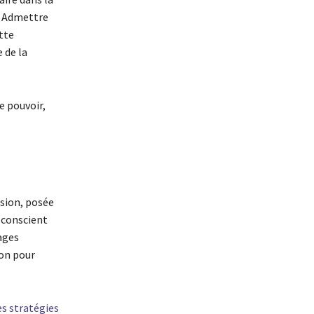
. Admettre
tte
 de la
e pouvoir,
ision, posée
p conscient
ages
ion pour
es stratégies