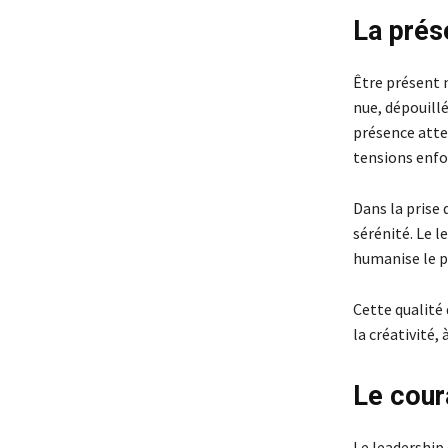
La prése
Être présent 
nue, dépouill
présence atte
tensions enfou
Dans la prise 
sérénité. Le l
humanise le po
Cette qualité 
la créativité,
Le cour
Le leadership 