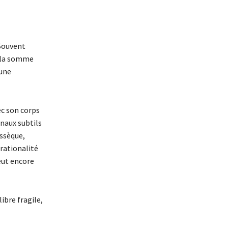
 Souvent
é la somme
 une
ec son corps
gnaux subtils
issèque,
 rationalité
eut encore
ibre fragile,