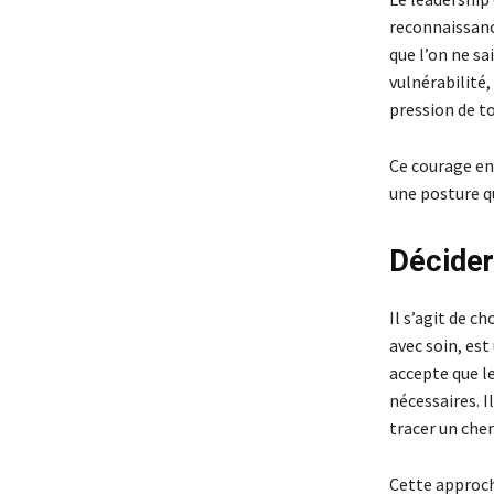
reconnaissanc
que l’on ne s
vulnérabilité,
pression de to
Ce courage en
une posture qu
Décider
Il s’agit de c
avec soin, est
accepte que le
nécessaires. I
tracer un che
Cette approch