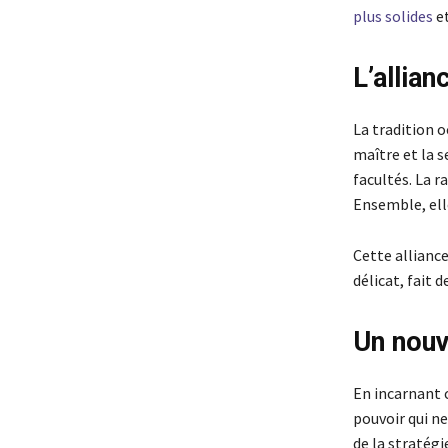
plus solides
et
L’allian
La tradition o
maître et la s
facultés. La r
Ensemble, elle
Cette alliance
délicat, fait d
Un nouv
En incarnant c
pouvoir qui ne
de la stratégi