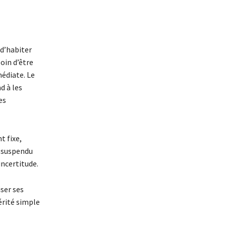
 d’habiter
oin d’être
médiate. Le
d à les
es
t fixe,
s suspendu
incertitude.
iser ses
érité simple