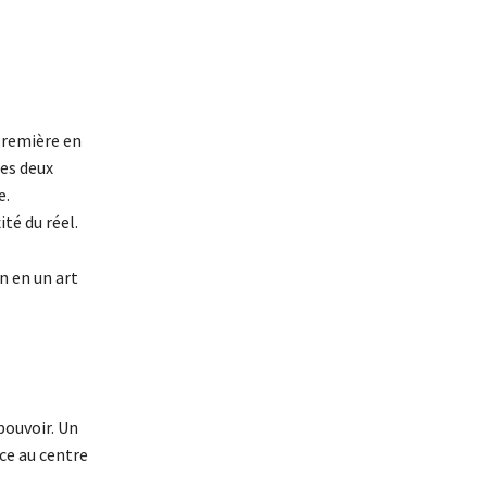
première en
ces deux
e.
té du réel.
n en un art
e
pouvoir. Un
ace au centre