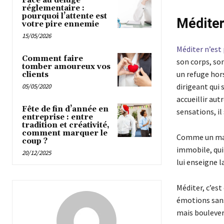
Face au déluge
réglementaire :
pourquoi l’attente est
Méditer 
votre pire ennemie
15/05/2026
Méditer n’est 
Comment faire
son corps, so
tomber amoureux vos
un refuge hors
clients
dirigeant qui 
05/05/2020
accueillir aut
Fête de fin d’année en
sensations, il
entreprise : entre
tradition et créativité,
comment marquer le
Comme un marin
coup ?
immobile, qui
20/12/2025
lui enseigne l
Méditer, c’est
émotions sans 
mais boulevers