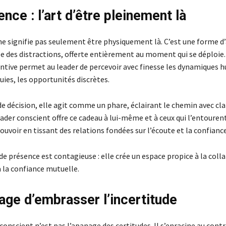
nce : l’art d’être pleinement là
ne signifie pas seulement être physiquement là. C’est une forme d
ée des distractions, offerte entièrement au moment qui se déploie.
ntive permet au leader de percevoir avec finesse les dynamiques h
ies, les opportunités discrètes.
de décision, elle agit comme un phare, éclairant le chemin avec cla
eader conscient offre ce cadeau à lui-même et à ceux qui l’entourent.
uvoir en tissant des relations fondées sur l’écoute et la confiance
de présence est contagieuse : elle crée un espace propice à la coll
 à la confiance mutuelle.
age d’embrasser l’incertitude
conscient n’est pas l’apanage des certitudes. Il s’enracine au contr