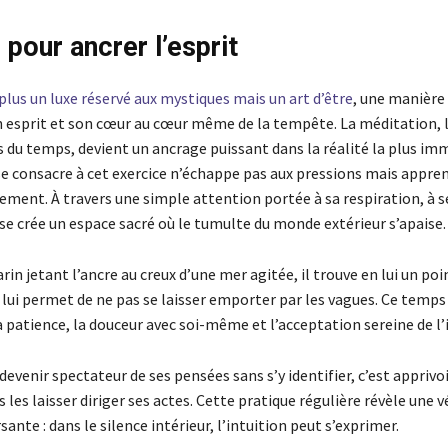
pour ancrer l’esprit
plus un luxe réservé aux mystiques mais un art d’être
, une manière
n esprit et son cœur au cœur même de la tempête. La méditation, l
 du temps, devient un ancrage puissant dans la réalité la plus im
se consacre à cet exercice n’échappe pas aux pressions mais appren
rement. À travers une simple attention portée à sa respiration, à s
 se crée un espace sacré où le tumulte du monde extérieur s’apaise.
 jetant l’ancre au creux d’une mer agitée, il trouve en lui un poin
 lui permet de ne pas se laisser emporter par les vagues. Ce temp
a patience, la douceur avec soi-même et l’acceptation sereine de l’
 devenir spectateur de ses pensées sans s’y identifier, c’est apprivo
les laisser diriger ses actes. Cette pratique régulière révèle une v
ante : dans le silence intérieur, l’intuition peut s’exprimer.