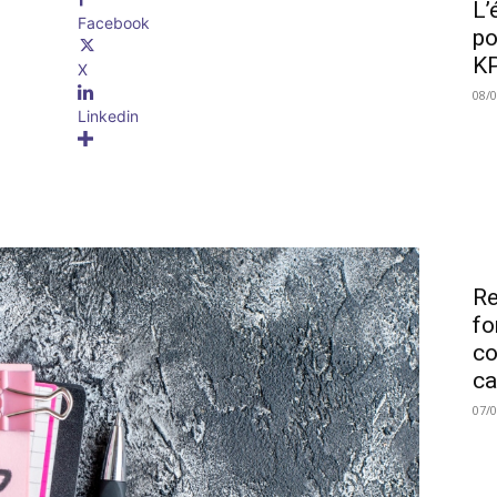
L’
Facebook
po
KP
X
08/
Linkedin
Re
fo
co
ca
07/