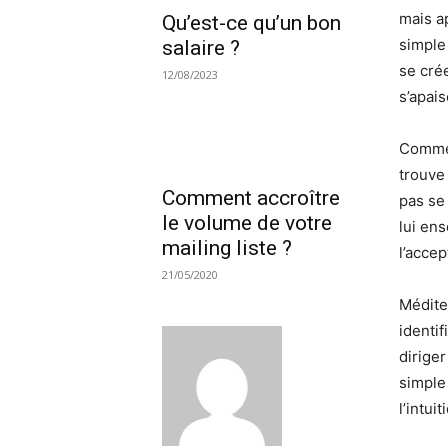
mais a
Qu’est-ce qu’un bon
simple 
salaire ?
se cré
12/08/2023
s’apais
Comme 
trouve 
Comment accroître
pas se
le volume de votre
lui en
mailing liste ?
l’accep
21/05/2020
Médite
identif
diriger
simple
l’intui