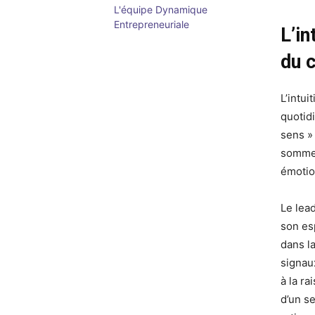
L'équipe Dynamique
Entrepreneuriale
L’in
du 
L’intui
quotid
sens » 
somme 
émotio
Le lea
son es
dans la
signaux
à la ra
d’un se