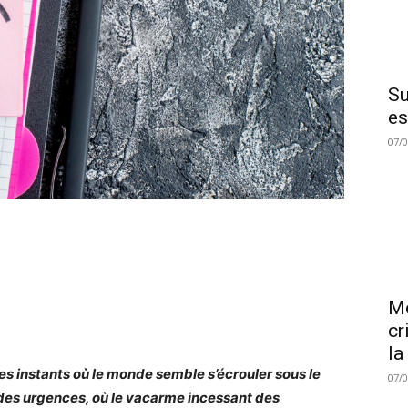
Su
es
07/
Me
cr
la
 des instants où le monde semble s’écrouler sous le
07/
des urgences, où le vacarme incessant des