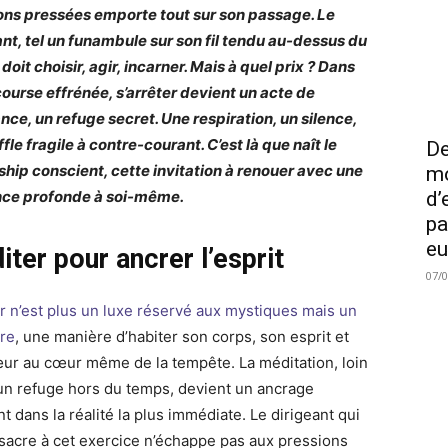
ons pressées emporte tout sur son passage. Le
ant, tel un funambule sur son fil tendu au-dessus du
doit choisir, agir, incarner. Mais à quel prix ? Dans
course effrénée, s’arrêter devient un acte de
ance, un refuge secret. Une respiration, un silence,
fle fragile à contre-courant. C’est là que naît le
De
ship conscient, cette invitation à renouer avec une
mo
ce profonde à soi-même.
d’
pa
eu
ter pour ancrer l’esprit
07/
r n’est plus un luxe réservé aux mystiques mais un
tre
, une manière d’habiter son corps, son esprit et
ur au cœur même de la tempête. La méditation, loin
 un refuge hors du temps, devient un ancrage
t dans la réalité la plus immédiate. Le dirigeant qui
sacre à cet exercice n’échappe pas aux pressions