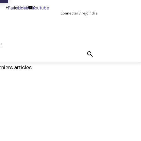
Facebook
Linkedin
Youtube
X
Connecter / rejoindre
 !
TING
GESTION
VENTE
PLUS
MORE
niers articles