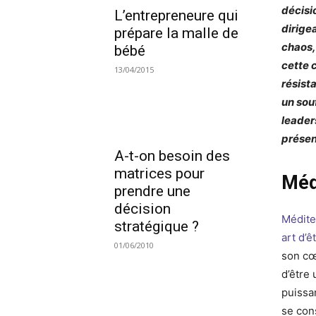
décisi
L’entrepreneure qui
dirige
prépare la malle de
chaos, 
bébé
cette 
13/04/2015
résist
un souf
leader
présen
A-t-on besoin des
matrices pour
Médi
prendre une
décision
Médite
stratégique ?
art d’ê
01/06/2010
son cœ
d’être
puissan
se con