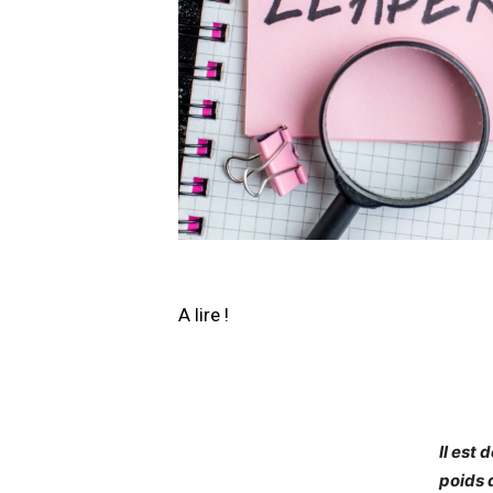
A lire !
Il est
poids 