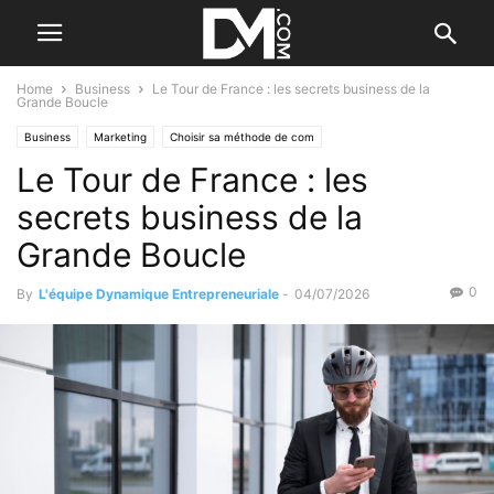
Home
Business
Le Tour de France : les secrets business de la
Grande Boucle
Business
Marketing
Choisir sa méthode de com
Le Tour de France : les
Le B.A. BA de la communication
Valorisation d'entreprise
secrets business de la
Grande Boucle
0
By
L'équipe Dynamique Entrepreneuriale
-
04/07/2026