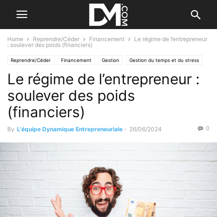
Home
Reprendre/Céder
Financement
Le régime de l’entrepreneur
: soulever des poids (financiers)
Reprendre/Céder
Financement
Gestion
Gestion du temps et du stress
Le régime de l’entrepreneur :
La trésorerie
Le B.A. BA de la gestion
Le B.A. BA du financement
Personnel
Santé et bien-être
soulever des poids
(financiers)
0
By
L'équipe Dynamique Entrepreneuriale
-
26/06/2024