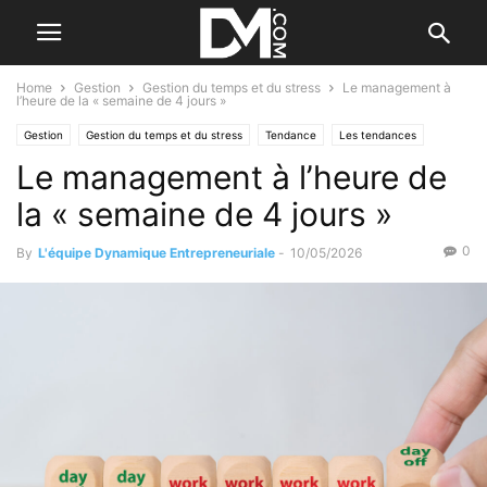
Home
Gestion
Gestion du temps et du stress
Le management à
l’heure de la « semaine de 4 jours »
Gestion
Gestion du temps et du stress
Tendance
Les tendances
Le management à l’heure de
Management
Par les nouvelles tendances
Personnel
Santé et bien-être
la « semaine de 4 jours »
0
By
L'équipe Dynamique Entrepreneuriale
-
10/05/2026