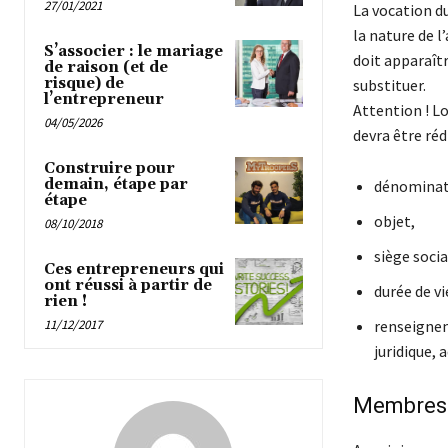
27/01/2021
La vocation d
la nature de l
S’associer : le mariage
doit apparaît
de raison (et de
risque) de
substituer.
l’entrepreneur
Attention ! Lo
04/05/2026
devra être réd
Construire pour
demain, étape par
dénominati
étape
objet,
08/10/2018
siège socia
Ces entrepreneurs qui
ont réussi à partir de
durée de vi
rien !
11/12/2017
renseignem
juridique, 
Membres