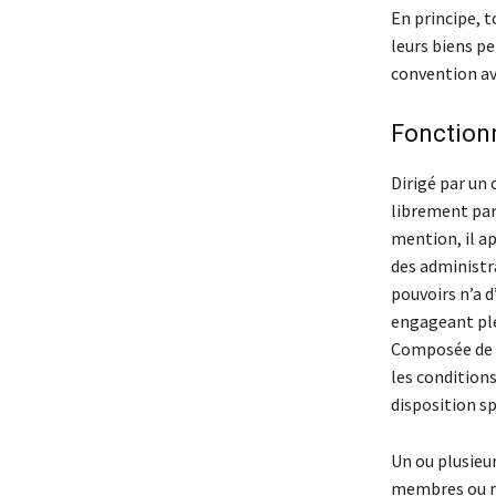
En principe, 
leurs biens pe
convention av
Fonctio
Dirigé par un 
librement par 
mention, il a
des administr
pouvoirs n’a 
engageant plei
Composée de m
les conditions
disposition sp
Un ou plusieu
membres ou n