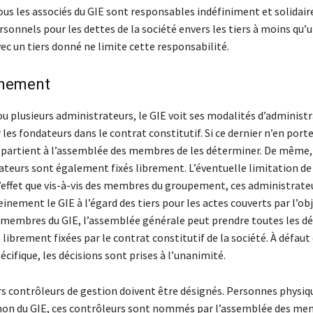
tous les associés du GIE sont responsables indéfiniment et solidai
rsonnels pour les dettes de la société envers les tiers à moins qu’
ec un tiers donné ne limite cette responsabilité.
nnement
ou plusieurs administrateurs, le GIE voit ses modalités d’administr
les fondateurs dans le contrat constitutif. Si ce dernier n’en port
ppartient à l’assemblée des membres de les déterminer. De même, 
ateurs sont également fixés librement. L’éventuelle limitation de
d’effet que vis-à-vis des membres du groupement, ces administrate
nement le GIE à l’égard des tiers pour les actes couverts par l’obj
embres du GIE, l’assemblée générale peut prendre toutes les dé
 librement fixées par le contrat constitutif de la société. À défaut
écifique, les décisions sont prises à l’unanimité.
rs contrôleurs de gestion doivent être désignés. Personnes physiq
on du GIE, ces contrôleurs sont nommés par l’assemblée des me