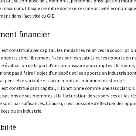
n GIE se compose de 2 membres, personnes physiques ou morales,
de maximum. Chaque membre doit exercer une activité économique 
ent dans l’activité du GIE.
ent financier
 est constitué avec capital, les modalités relatives la souscription 
 apports sont librement fixées par les statuts et les apports en n
ne évaluation de la part d’un commissaire aux comptes. De même,
’ont pas à faire l’objet d’un dépôt et les apports en industrie sont
ital peut être variable et aucun montant minimum n’est exigé.
 est constitué sans capital, il fonctionne comme une association. A
tisations de ses membres si la facturation de ses services et les ré
 sont pas suffisantes. Là aussi, il est possible d’effectuer des appo
èces ou en industrie.
ilité