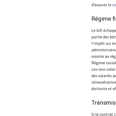
d’assurer le
co
Régime fi
Le GIE échapp
partie des bén
l’impôt sur le
administrateu
soumis au rég
Régime social
Les non-salari
des salariés p
rémunération e
distincte et e
Transmis
Si le contrat 