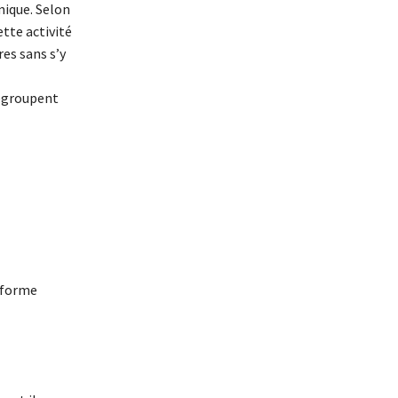
mique. Selon
ette activité
es sans s’y
regroupent
 forme