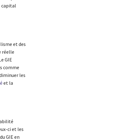
 capital
lisme et des
 réelle
Le GIE
ens comme
diminuer les
té
et la
bilité
ux-ci et les
du GIE en