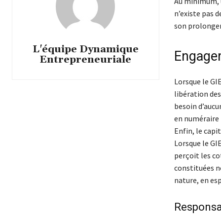
Au minimum, u
n’existe pas 
son prolongem
L'équipe Dynamique
Engagem
Entrepreneuriale
Lorsque le GIE
libération des
besoin d’aucu
en numéraire n
Enfin, le cap
Lorsque le GIE
perçoit les co
constituées ne
nature, en esp
Responsab