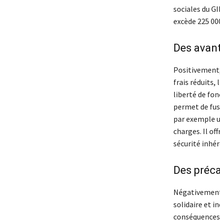
sociales du GI
excède 225 000
Des avan
Positivement,
frais réduits,
liberté de fo
permet de fu
par exemple u
charges. Il of
sécurité inhé
Des préca
Négativement,
solidaire et i
conséquences 