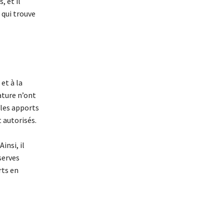
 et il
qui trouve
et à la
ature n’ont
 les apports
 autorisés.
insi, il
serves
rts en