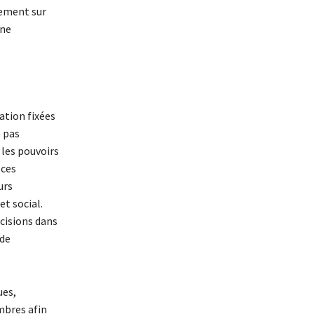
rement sur
une
ation fixées
e pas
les pouvoirs
 ces
urs
et social.
cisions dans
 de
ues,
mbres afin