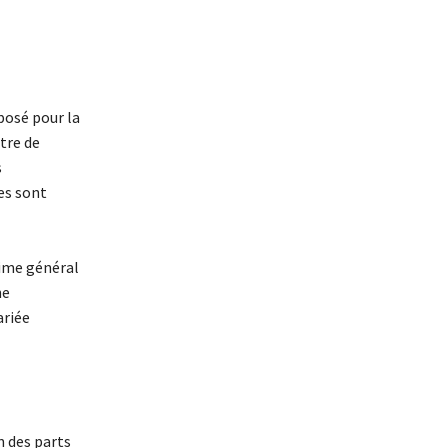
posé pour la
tre de
s
es sont
gime général
ne
ariée
n des parts