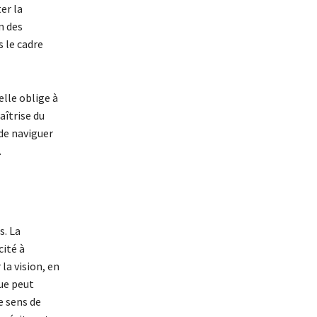
er la
n des
s le cadre
elle oblige à
aîtrise du
 de naviguer
.
s. La
cité à
la vision, en
que peut
e sens de