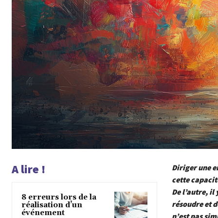
A lire !
Diriger une en
cette capacit
De l’autre, il
8 erreurs lors de la
résoudre et d
réalisation d’un
événement
n’est pas sim