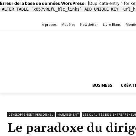
Erreur de la base de données WordPress :
[Duplicate entry '' for ke
ALTER TABLE `x857vRLfU_blc_links` ADD UNIQUE KEY `url_h
À propos
Modèles
Newsletter
Livre Blanc
Menti
BUSINESS
CRÉAT
DÉVELOPPEMENT PERSONNEL
MANAGEMENT
LES QUALITÉS DE L'ENTREPRENEU
Le paradoxe du dirigea