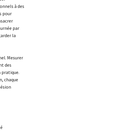
ionnels à des
s pour
nsacrer
ournée par
arder la
nel. Mesurer
nt des
 pratique.
n, chaque
hésion
té