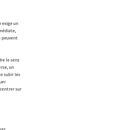
n exige un
mmédiate,
s peuvent
re le sens
erse, un
e subir les
uer
centrer sur
ser