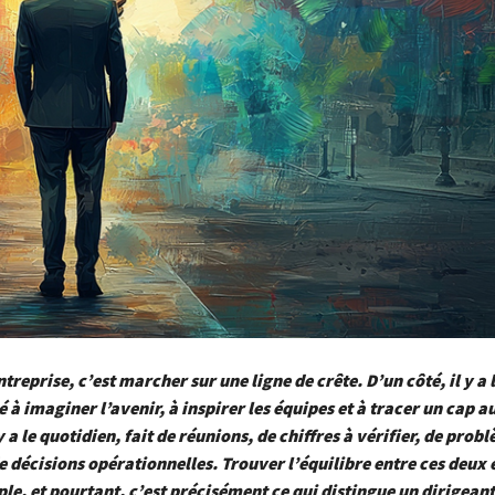
treprise, c’est marcher sur une ligne de crête. D’un côté, il y a 
é à imaginer l’avenir, à inspirer les équipes et à tracer un cap 
 y a le quotidien, fait de réunions, de chiffres à vérifier, de prob
e décisions opérationnelles. Trouver l’équilibre entre ces deux
ple, et pourtant, c’est précisément ce qui distingue un dirigeant