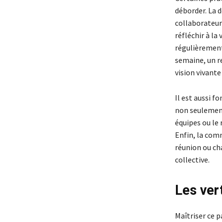
déborder. La d
collaborateur
réfléchir à l
régulièrement
semaine, un re
vision vivante
Il est aussi f
non seulement 
équipes ou le 
Enfin, la com
réunion ou cha
collective.
Les ver
Maîtriser ce p