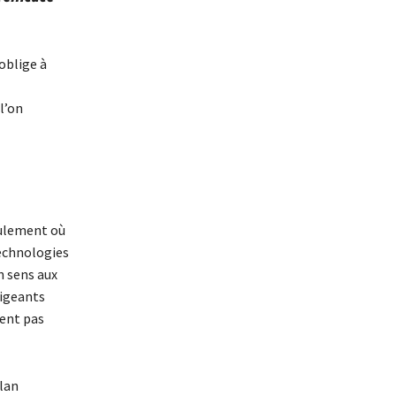
oblige à
l’on
eulement où
technologies
n sens aux
rigeants
sent pas
plan