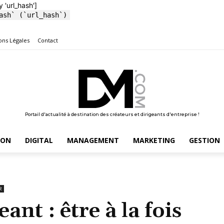
y 'url_hash']
ash` (`url_hash`)
ons Légales
Contact
Portail d'actualité à destination des créateurs et dirigeants d'entreprise !
ION
DIGITAL
MANAGEMENT
MARKETING
GESTION
R
nt : être à la fois