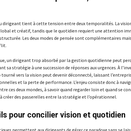
 dirigeant tient à cette tension entre deux temporalités. La visio
lobal et créatif, tandis que le quotidien requiert une attention i
 structurée. Les deux modes de pensée sont complémentaires mai
lit.
ue, un dirigeant trop absorbé par la gestion quotidienne peut perd
ant sa stratégie à une succession de réponses aux urgences. À l’inv
 tourné vers la vision peut devenir déconnecté, laissant l’entrepris
onnelles et la perte de performance. L’enjeu consiste donc à navig
tre ces deux mondes, à savoir quand regarder loin et quand se con
 à créer des passerelles entre la stratégie et l’opérationnel.
ls pour concilier vision et quotidien
tiques permettent aux dirigeants de gérer ce paradoxe sans se lais