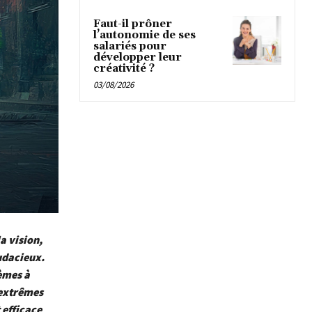
Faut-il prôner
l’autonomie de ses
salariés pour
développer leur
créativité ?
03/08/2026
la vision,
audacieux.
lèmes à
 extrêmes
 efficace