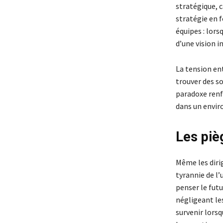
stratégique, c
stratégie en f
équipes : lors
d’une vision 
La tension ent
trouver des so
paradoxe renfo
dans un enviro
Les piè
Même les diri
tyrannie de l’
penser le futu
négligeant les
survenir lorsq