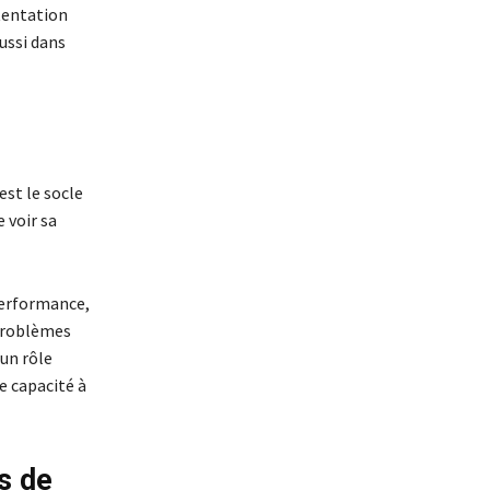
tentation
aussi dans
est le socle
 voir sa
 performance,
 problèmes
 un rôle
e capacité à
s de