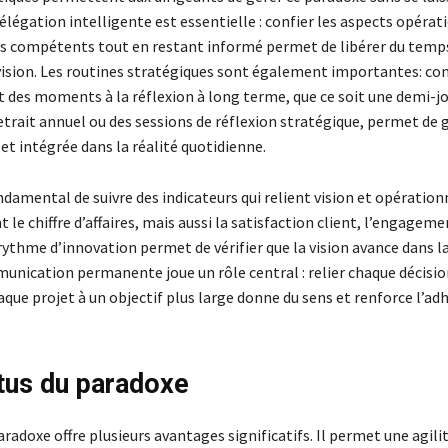
élégation intelligente est essentielle : confier les aspects opérat
s compétents tout en restant informé permet de libérer du temp
a vision. Les routines stratégiques sont également importantes: co
 des moments à la réflexion à long terme, que ce soit une demi-j
trait annuel ou des sessions de réflexion stratégique, permet de g
 et intégrée dans la réalité quotidienne.
ondamental de suivre des indicateurs qui relient vision et opération
le chiffre d’affaires, mais aussi la satisfaction client, l’engageme
rythme d’innovation permet de vérifier que la vision avance dans la
munication permanente joue un rôle central : relier chaque décisio
que projet à un objectif plus large donne du sens et renforce l’ad
tus du paradoxe
aradoxe offre plusieurs avantages significatifs. Il permet une agili