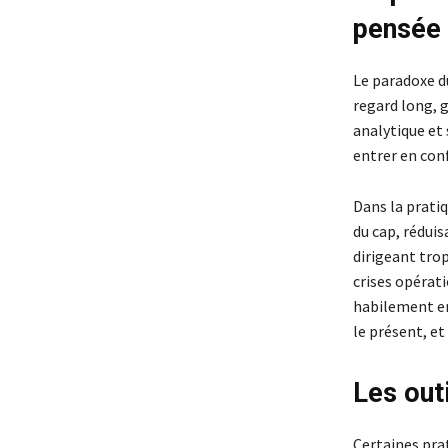
pensée
Le paradoxe du
regard long, g
analytique et
entrer en conf
Dans la pratiq
du cap, réduis
dirigeant trop
crises opérati
habilement en
le présent, et
Les outi
Certaines pra