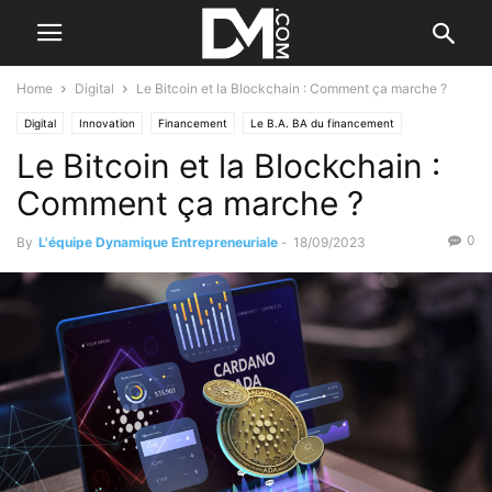
Home
Digital
Le Bitcoin et la Blockchain : Comment ça marche ?
Digital
Innovation
Financement
Le B.A. BA du financement
Le Bitcoin et la Blockchain :
Comment ça marche ?
0
By
L'équipe Dynamique Entrepreneuriale
-
18/09/2023