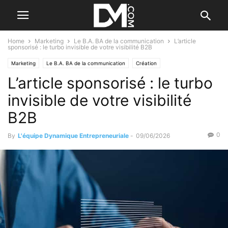
Home
Marketing
Le B.A. BA de la communication
L’article
sponsorisé : le turbo invisible de votre visibilité B2B
Marketing
Le B.A. BA de la communication
Création
L’article sponsorisé : le turbo
Par qui se faire aider ?
invisible de votre visibilité
B2B
0
By
L'équipe Dynamique Entrepreneuriale
-
09/06/2026