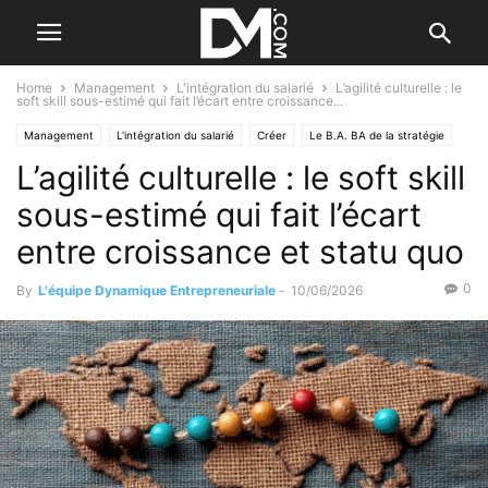
Home
Management
L'intégration du salarié
L’agilité culturelle : le
soft skill sous-estimé qui fait l’écart entre croissance...
Management
L'intégration du salarié
Créer
Le B.A. BA de la stratégie
L’agilité culturelle : le soft skill
Le B.A. BA des RH
Motiver ses salariés
Business
Valorisation d'entreprise
sous-estimé qui fait l’écart
entre croissance et statu quo
0
By
L'équipe Dynamique Entrepreneuriale
-
10/06/2026