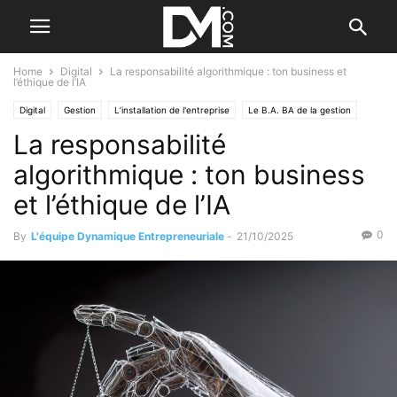
Home
Digital
La responsabilité algorithmique : ton business et
l’éthique de l’IA
Digital
Gestion
L’installation de l'entreprise
Le B.A. BA de la gestion
La responsabilité
Créer
Le B.A. BA de la stratégie
algorithmique : ton business
et l’éthique de l’IA
0
By
L'équipe Dynamique Entrepreneuriale
-
21/10/2025