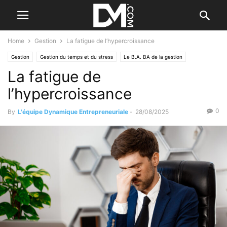
Home
Gestion
La fatigue de l’hypercroissance
Gestion
Gestion du temps et du stress
Le B.A. BA de la gestion
La fatigue de
Business
Valorisation d'entreprise
l’hypercroissance
0
By
L'équipe Dynamique Entrepreneuriale
-
28/08/2025