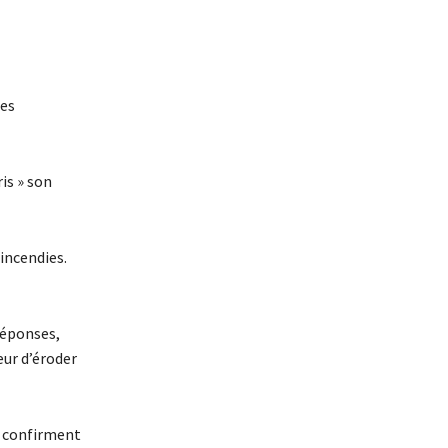
des
is » son
 incendies.
 réponses,
eur d’éroder
i confirment