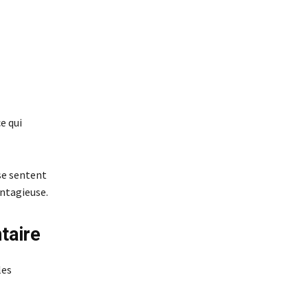
ce qui
 se sentent
ontagieuse.
ntaire
les