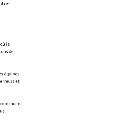
ntre-
où la
oins de
es équipes
erreurs et
 continuent
ue.