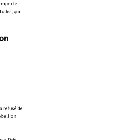
n’importe
tudes, qui
ion
 a refusé de
rébellion
exe. Pris