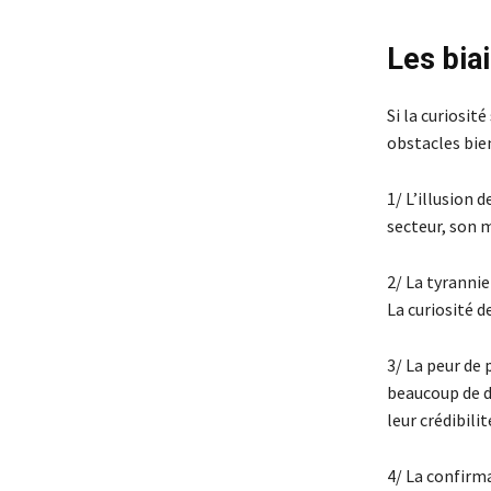
Les biai
Si la curiosité
obstacles bie
1/ L’illusion 
secteur, son m
2/ La tyrannie
La curiosité 
3/ La peur de 
beaucoup de d
leur crédibilité
4/ La confirm