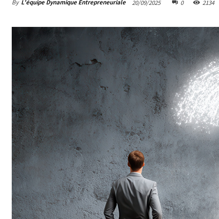
By
L'équipe Dynamique Entrepreneuriale
20/09/2025
0
2134