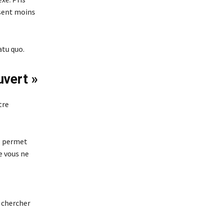
ssent moins
atu quo.
uvert »
tre
Il permet
e vous ne
s chercher