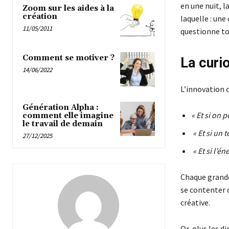
en une nuit, l
Zoom sur les aides à la
création
laquelle : une
11/05/2011
questionne to
Comment se motiver ?
La curio
14/06/2022
L’innovation 
Génération Alpha :
« Et si on 
comment elle imagine
le travail de demain
« Et si un
27/12/2025
« Et si l’é
Chaque grande
se contenter d
créative.
Or, plus les d