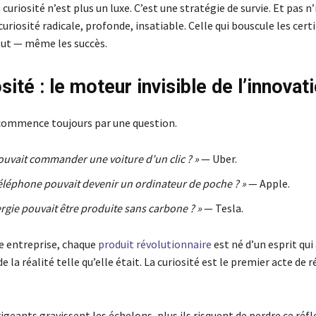
a curiosité n’est plus un luxe. C’est une stratégie de survie. Et pas 
 curiosité radicale, profonde, insatiable. Celle qui bouscule les certi
ut — même les succès.
sité : le moteur invisible de l’innovat
commence toujours par une question.
pouvait commander une voiture d’un clic ? »
— Uber.
 téléphone pouvait devenir un ordinateur de poche ? »
— Apple.
nergie pouvait être produite sans carbone ? »
— Tesla.
 entreprise, chaque
produit révolutionnaire
est né d’un esprit qui
e la réalité telle qu’elle était. La curiosité est le premier acte de 
irigeants gravissent les échelons, plus ils risquent de perdre ce réfl