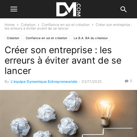
Home
Création
Confiance en soi et création
Créer son entreprise :
les erreurs à éviter avant de se lancer
Création
Confiance en soi et création
Le B.A. BA du créateur
Créer son entreprise : les
Les étapes de la création
Se former à la création
erreurs à éviter avant de se
lancer
0
By
L'équipe Dynamique Entrepreneuriale
-
03/11/2025