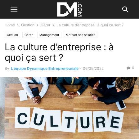
Home
Gestion
Gérer
La culture d’entreprise : à quoi ça sert ?
Gestion
Gérer
Management
Motiver ses salariés
La culture d’entreprise : à
quoi ça sert ?
0
By
L'équipe Dynamique Entrepreneuriale
-
06/09/2022