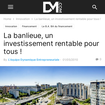
Home
Innovation
La banlieue, un investissement rentable pour tous !
Innovation
Financement
Le B.A. BA du financement
La banlieue, un
investissement rentable pour
tous !
0
By
L'équipe Dynamique Entrepreneuriale
-
01/05/2010