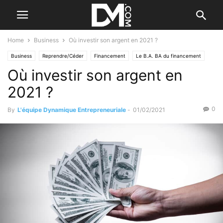
Home
Business
Où investir son argent en 2021 ?
Business
Reprendre/Céder
Financement
Le B.A. BA du financement
Où investir son argent en
2021 ?
0
By
L'équipe Dynamique Entrepreneuriale
-
01/02/2021