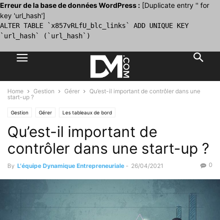
Erreur de la base de données WordPress :
[Duplicate entry '' for
key 'url_hash']
ALTER TABLE `x857vRLfU_blc_links` ADD UNIQUE KEY
`url_hash` (`url_hash`)
Home
Gestion
Gérer
Qu’est-il important de contrôler dans une
start-up ?
Gestion
Gérer
Les tableaux de bord
Qu’est-il important de
contrôler dans une start-up ?
0
By
L'équipe Dynamique Entrepreneuriale
-
26/04/2021