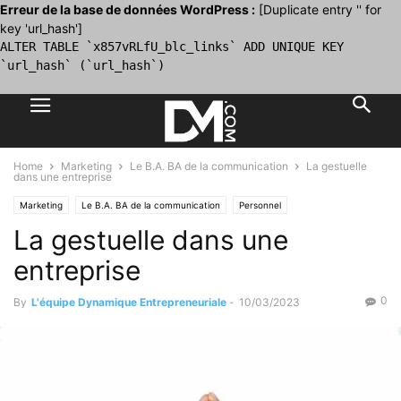
Erreur de la base de données WordPress :
[Duplicate entry '' for
key 'url_hash']
ALTER TABLE `x857vRLfU_blc_links` ADD UNIQUE KEY
`url_hash` (`url_hash`)
Home
Marketing
Le B.A. BA de la communication
La gestuelle
dans une entreprise
Marketing
Le B.A. BA de la communication
Personnel
La gestuelle dans une
entreprise
0
By
L'équipe Dynamique Entrepreneuriale
-
10/03/2023