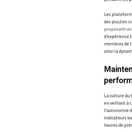
Les plateform
des puzzles s
proposant un 
d’expérience l
membres de l’
ainsi la dynam
Mainten
perfor
La culture du 
en veillant à
l’autonomie d
indicateurs ba
heures de pré