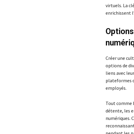
virtuels. La cl
enrichissent 
Options
numéri
Créer une cult
options de div
liens avec le
plateformes d
employés.
Tout comme le
détente, les e
numériques. C
reconnaissant 
pendant les p