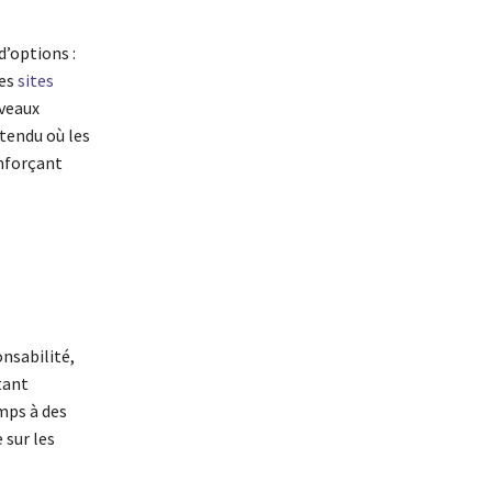
’options :
des
sites
iveaux
étendu où les
enforçant
onsabilité,
tant
mps à des
 sur les