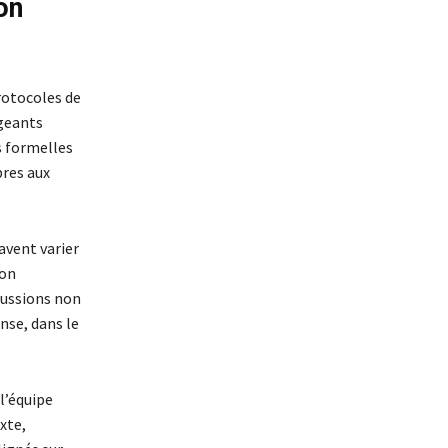
on
rotocoles de
igeants
s formelles
pres aux
avent varier
ion
cussions non
nse, dans le
l’équipe
xte,