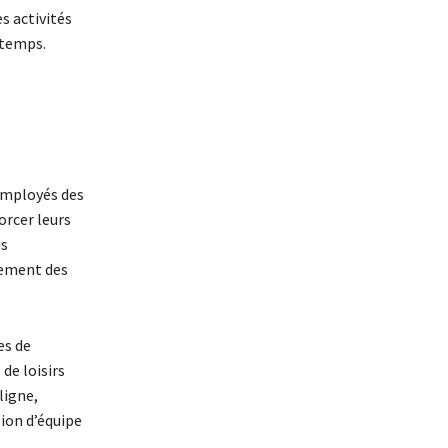
es activités
 temps.
 employés des
orcer leurs
es
gement des
es de
de loisirs
ligne,
sion d’équipe