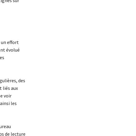
lignés sur
 un effort
ont évolué
es
ulières, des
 liés aux
e voir
ainsi les
bureau
bs de lecture