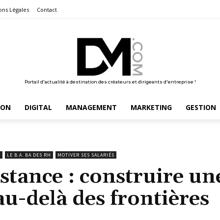
ons Légales
Contact
Portail d'actualité à destination des créateurs et dirigeants d'entreprise !
ION
DIGITAL
MANAGEMENT
MARKETING
GESTION
É
LE B.A. BA DES RH
MOTIVER SES SALARIÉS
stance : construire un
au-delà des frontières