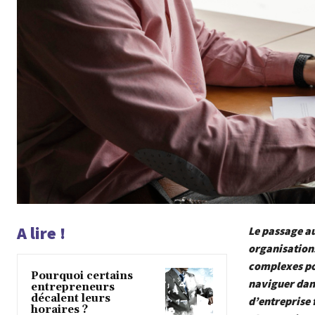
A lire !
Le passage au
organisations
complexes pou
Pourquoi certains
naviguer dans
entrepreneurs
décalent leurs
d’entreprise 
horaires ?