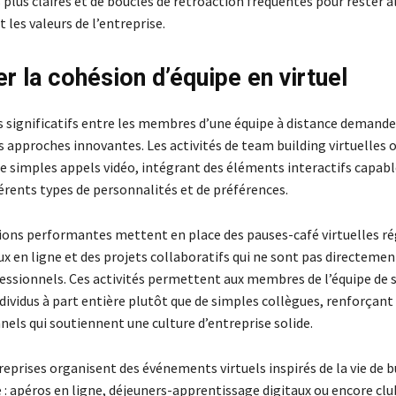
 plus claires et de boucles de rétroaction fréquentes pour rester a
t les valeurs de l’entreprise.
r la cohésion d’équipe en virtuel
s significatifs entre les membres d’une équipe à distance demande
s approches innovantes. Les activités de team building virtuelles 
de simples appels vidéo, intégrant des éléments interactifs capabl
érents types de personnalités et de préférences.
ions performantes mettent en place des pauses-café virtuelles rég
ux en ligne et des projets collaboratifs qui ne sont pas directement
fessionnels. Ces activités permettent aux membres de l’équipe de s
vidus à part entière plutôt que de simples collègues, renforçant 
els qui soutiennent une culture d’entreprise solide.
reprises organisent des événements virtuels inspirés de la vie de 
 : apéros en ligne, déjeuners-apprentissage digitaux ou encore clu