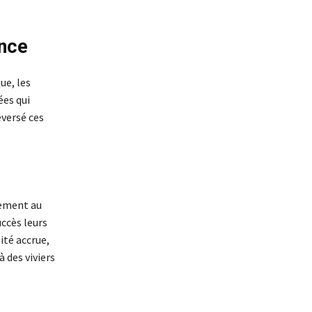
ance
ue, les
ées qui
eversé ces
lement au
ccès leurs
ité accrue,
à des viviers