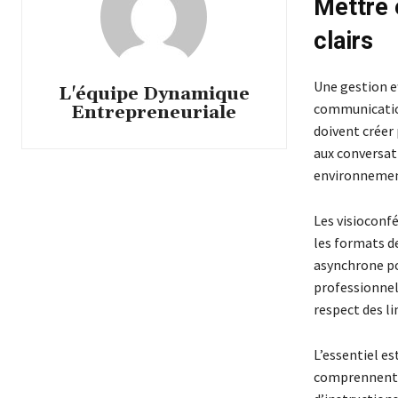
Mettre 
clairs
Une gestion e
L'équipe Dynamique
communication
Entrepreneuriale
doivent créer 
aux conversat
environnement
Les visioconfé
les formats d
asynchrone pou
professionnell
respect des l
L’essentiel e
comprennent l