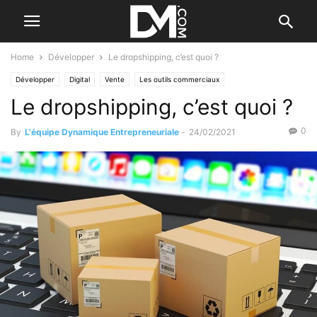
Home
Développer
Le dropshipping, c’est quoi ?
Développer
Digital
Vente
Les outils commerciaux
Le dropshipping, c’est quoi ?
0
By
L'équipe Dynamique Entrepreneuriale
-
24/02/2021