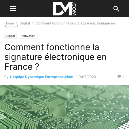
Home
Digital
Comment fonctionne la signature électronique en
France ?
Digital
Innovation
Comment fonctionne la
signature électronique en
France ?
0
By
L'équipe Dynamique Entrepreneuriale
-
10/07/2020