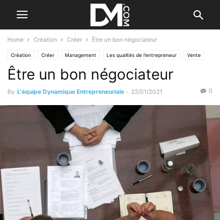
Home
Création
Créer
Être un bon négociateur
Création
Créer
Management
Les qualités de l'entrepreneur
Vente
Être un bon négociateur
0
By
L'équipe Dynamique Entrepreneuriale
-
22/01/2021