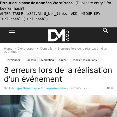
Erreur de la base de données WordPress :
[Duplicate entry '' for
key 'url_hash']
ALTER TABLE `x857vRLfU_blc_links` ADD UNIQUE KEY
`url_hash` (`url_hash`)
Home
Développer
Conseils
8 erreurs lors de la réalisation d’un
événement
Développer
Conseils
Marketing
Créer
Planifier ses actions
8 erreurs lors de la réalisation
Création
Se former / Se faire accompagner
d’un événement
0
By
L'équipe Dynamique Entrepreneuriale
-
07/09/2022