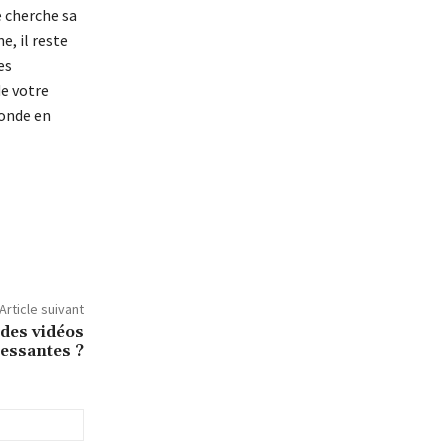
e cherche sa
, il reste
es
e votre
monde en
Article suivant
des vidéos
cessantes ?