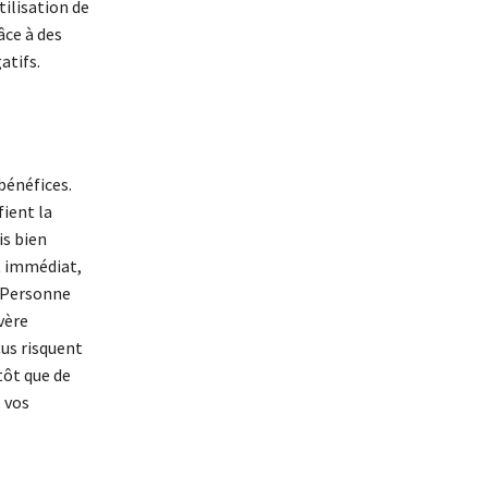
ilisation de
ce à des
atifs.
bénéfices.
fient la
is bien
t immédiat,
. Personne
vère
çus risquent
tôt que de
 vos