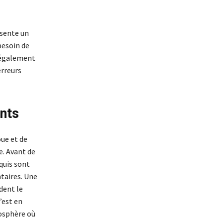
ésente un
besoin de
z également
erreurs
ents
oue et de
e. Avant de
cquis sont
taires. Une
dent le
’est en
mosphère où