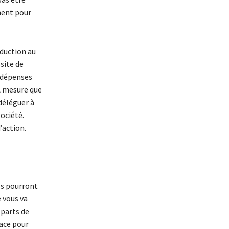
ment pour
oduction au
site de
s dépenses
 À mesure que
déléguer à
société.
’action.
ls pourront
e vous va
 parts de
lace pour