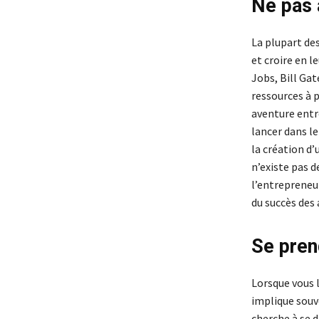
Ne pas 
La plupart des
et croire en l
Jobs, Bill Ga
ressources à 
aventure entr
lancer dans le
la création d’
n’existe pas d
l’entrepreneur
du succès des 
Se pren
Lorsque vous l
implique souve
cherche à se 