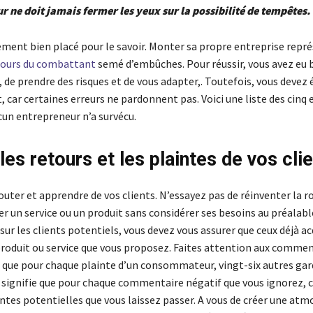
r ne doit jamais fermer les yeux sur la possibilité de tempêtes.
ement bien placé pour le savoir. Monter sa propre entreprise repr
cours du combattant
semé d’embûches. Pour réussir, vous avez eu 
, de prendre des risques et de vous adapter,. Toutefois, vous deve
t, car certaines erreurs ne pardonnent pas. Voici une liste des cinq 
cun entrepreneur n’a survécu.
les retours et les plaintes de vos cli
uter et apprendre de vos clients. N’essayez pas de réinventer la r
r un service ou un produit sans considérer ses besoins au préalabl
sur les clients potentiels, vous devez vous assurer que ceux déjà a
 produit ou service que vous proposez. Faites attention aux commen
que pour chaque plainte d’un consommateur, vingt-six autres gar
i signifie que pour chaque commentaire négatif que vous ignorez, c
intes potentielles que vous laissez passer. A vous de créer une at