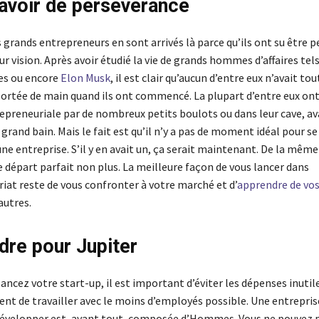
avoir de persévérance
 grands entrepreneurs en sont arrivés là parce qu’ils ont su être 
eur vision. Après avoir étudié la vie de grands hommes d’affaires tel
tes ou encore
Elon Musk
, il est clair qu’aucun d’entre eux n’avait tou
portée de main quand ils ont commencé. La plupart d’entre eux ont
epreneuriale par de nombreux petits boulots ou dans leur cave, av
 grand bain. Mais le fait est qu’il n’y a pas de moment idéal pour s
une entreprise. S’il y en avait un, ça serait maintenant. De la même
e départ parfait non plus. La meilleure façon de vous lancer dans
iat reste de vous confronter à votre marché et d’
apprendre de vos
autres.
dre pour Jupiter
ancez votre start-up, il est important d’éviter les dépenses inutile
nt de travailler avec le moins d’employés possible. Une entrepris
développer est, avant tout, composée d’Hommes. Vous ne pouvez p