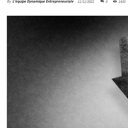
By
L'équipe Dynamique Entrepreneuriale
11/11/2022
0
1433