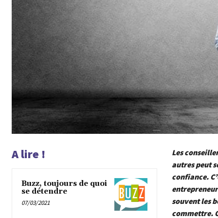
A lire !
Les conseille
autres peut s
confiance. C’
Buzz, toujours de quoi
entrepreneurs
se détendre
souvent les b
07/03/2021
commettre. Or