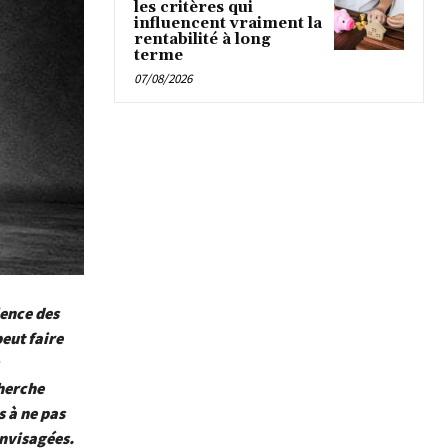
les critères qui
influencent vraiment la
rentabilité à long
terme
07/08/2026
ience des
peut faire
cherche
s à ne pas
envisagées.