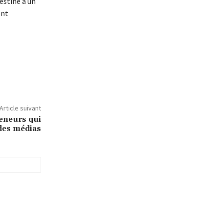
estiné à un
ont
Article suivant
eneurs qui
 des médias