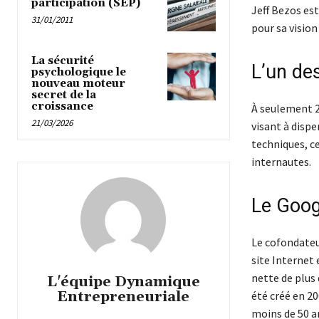
participation (SEP)
Jeff Bezos est
31/01/2011
pour sa vision
La sécurité
L’un de
psychologique le
nouveau moteur
secret de la
croissance
À seulement 2
21/03/2026
visant à disp
techniques, c
internautes.
Le Goog
Le cofondateur
site Internet
nette de plus 
L'équipe Dynamique
Entrepreneuriale
été créé en 20
moins de 50 a