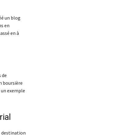
réé un blog
ns en
assé en à
s de
n boursière
re un exemple
ial
à destination