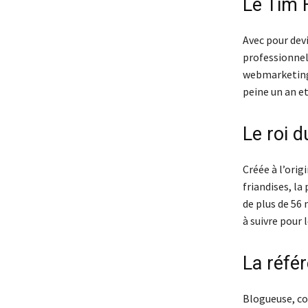
Le Tim F
Avec pour devi
professionnel
webmarketing.
peine un an et
Le roi 
Créée à l’orig
friandises, la
de plus de 56 
à suivre pour
La réfé
Blogueuse, co