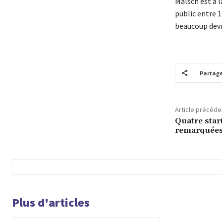
Malsch est à l
public entre 1
beaucoup devra
Partag
Article précéde
Quatre star
remarquées
Plus d'articles