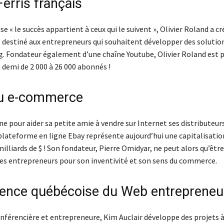
erris français
se « le succès appartient à ceux qui le suivent », Olivier Roland a c
 destiné aux entrepreneurs qui souhaitent développer des solutio
 Fondateur également d’une chaîne Youtube, Olivier Roland est p
 demi de 2 000 à 26 000 abonnés !
du e-commerce
ine pour aider sa petite amie à vendre sur Internet ses distributeur
 plateforme en ligne Ebay représente aujourd’hui une capitalisatio
milliards de $ ! Son fondateur, Pierre Omidyar, ne peut alors qu’êt
 les entrepreneurs pour son inventivité et son sens du commerce.
rence québécoise du Web entrepreneur
nférencière et entrepreneure, Kim Auclair développe des projets 