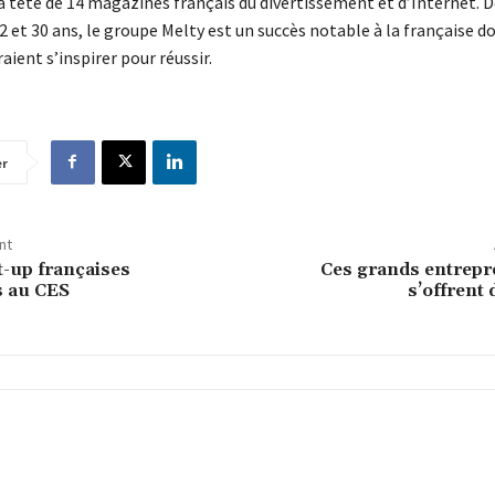
a tête de 14 magazines français du divertissement et d’Internet. D
2 et 30 ans, le groupe Melty est un succès notable à la française d
ient s’inspirer pour réussir.
er
nt
t-up françaises
Ces grands entrepr
 au CES
s’offrent