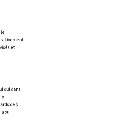
 le
pérativement
visés et
ui qui dans
-up
ards de $
 a su