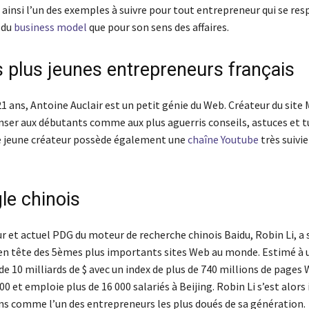
 ainsi l’un des exemples à suivre pour tout entrepreneur qui se res
 du
business model
que pour son sens des affaires.
s plus jeunes entrepreneurs français
1 ans, Antoine Auclair est un petit génie du Web. Créateur du site
enser aux débutants comme aux plus aguerris conseils, astuces et t
e jeune créateur possède également une
chaîne Youtube
très suivie
le chinois
 et actuel PDG du moteur de recherche chinois Baidu, Robin Li, a s
 en tête des 5èmes plus importants sites Web au monde. Estimé à 
de 10 milliards de $ avec un index de plus de 740 millions de pages 
00 et emploie plus de 16 000 salariés à Beijing. Robin Li s’est alor
ns comme l’un des entrepreneurs les plus doués de sa génération.