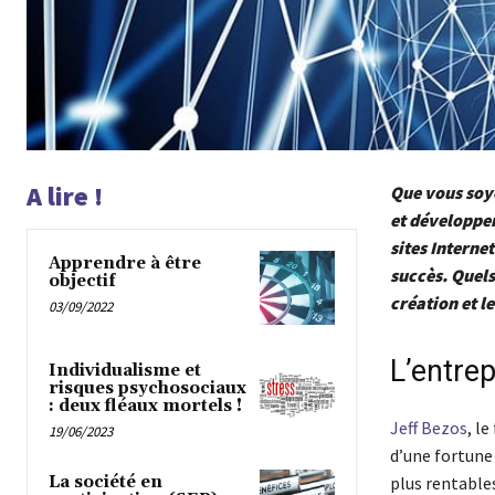
A lire !
Que vous soye
et développer
sites Interne
Apprendre à être
succès. Quels
objectif
création et l
03/09/2022
L’entre
Individualisme et
risques psychosociaux
: deux fléaux mortels !
Jeff Bezos
, l
19/06/2023
d’une fortune 
plus rentables
La société en