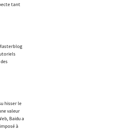
pecte tant
 Masterblog
utoriels
 des
u hisser le
une valeur
Web, Baidu a
s imposé à