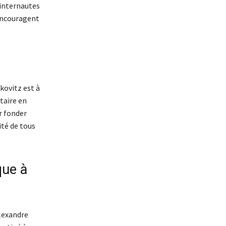
 internautes
 encouragent
ovitz est à
taire en
r fonder
ité de tous
que à
Alexandre