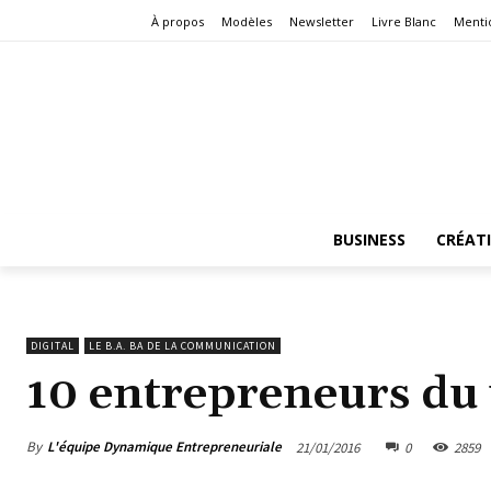
À propos
Modèles
Newsletter
Livre Blanc
Menti
BUSINESS
CRÉAT
DIGITAL
LE B.A. BA DE LA COMMUNICATION
10 entrepreneurs du
By
L'équipe Dynamique Entrepreneuriale
21/01/2016
0
2859