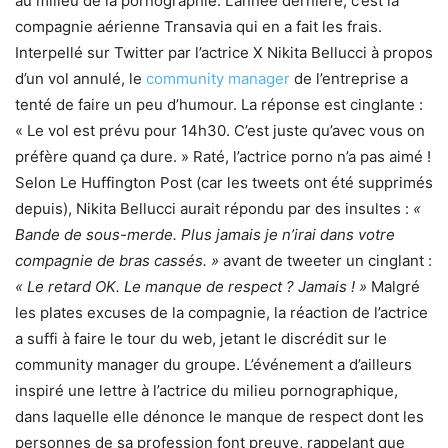
au milieu de la pornographie. L’année dernière, c’est la
compagnie aérienne Transavia qui en a fait les frais.
Interpellé sur Twitter par l’actrice X Nikita Bellucci à propos
d’un vol annulé, le
community manager
de l’entreprise a
tenté de faire un peu d’humour. La réponse est cinglante :
« Le vol est prévu pour 14h30. C’est juste qu’avec vous on
préfère quand ça dure. » Raté, l’actrice porno n’a pas aimé !
Selon Le Huffington Post (car les tweets ont été supprimés
depuis), Nikita Bellucci aurait répondu par des insultes :
«
Bande de sous-merde. Plus jamais je n’irai dans votre
compagnie de bras cassés. »
avant de tweeter un cinglant :
« Le retard OK. Le manque de respect ? Jamais ! »
Malgré
les plates excuses de la compagnie, la réaction de l’actrice
a suffi à faire le tour du web, jetant le discrédit sur le
community manager du groupe. L’événement a d’ailleurs
inspiré une lettre à l’actrice du milieu pornographique,
dans laquelle elle dénonce le manque de respect dont les
personnes de sa profession font preuve, rappelant que