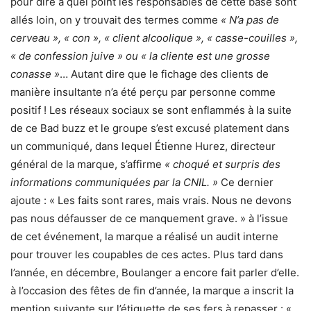
pour dire à quel point les responsables de cette base sont
allés loin, on y trouvait des termes comme
« N’a pas de
cerveau », « con », « client alcoolique », « casse-couilles »,
« de confession juive » ou « la cliente est une grosse
conasse »
… Autant dire que le fichage des clients de
manière insultante n’a été perçu par personne comme
positif ! Les réseaux sociaux se sont enflammés à la suite
de ce Bad buzz et le groupe s’est excusé platement dans
un communiqué, dans lequel Étienne Hurez, directeur
général de la marque, s’affirme
« choqué et surpris des
informations communiquées par la CNIL. »
Ce dernier
ajoute : « Les faits sont rares, mais vrais. Nous ne devons
pas nous défausser de ce manquement grave. » à l’issue
de cet événement, la marque a réalisé un audit interne
pour trouver les coupables de ces actes. Plus tard dans
l’année, en décembre, Boulanger a encore fait parler d’elle.
à l’occasion des fêtes de fin d’année, la marque a inscrit la
mention suivante sur l’étiquette de ses fers à repasser : «