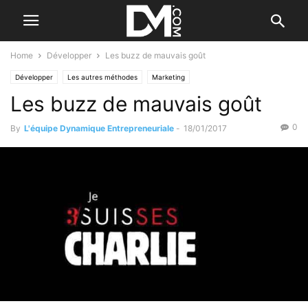
Home
Développer
Les buzz de mauvais goût
Développer
Les autres méthodes
Marketing
Les buzz de mauvais goût
0
By
L'équipe Dynamique Entrepreneuriale
-
18/01/2017