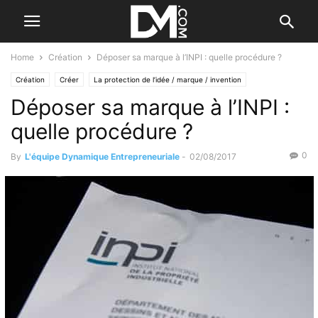
Home
Création
Déposer sa marque à l’INPI : quelle procédure ?
Création
Créer
La protection de l’idée / marque / invention
Déposer sa marque à l’INPI :
quelle procédure ?
0
By
L'équipe Dynamique Entrepreneuriale
-
02/08/2017