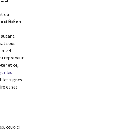
it ou
société en
r autant
iat sous
brevet.
entrepreneur
ter et ce,
er les
 les signes
ire et ses
s, ceux-ci