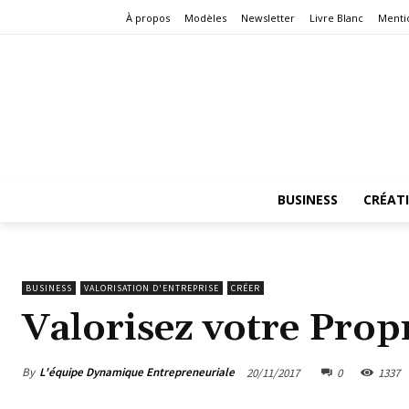
À propos
Modèles
Newsletter
Livre Blanc
Menti
BUSINESS
CRÉAT
BUSINESS
VALORISATION D'ENTREPRISE
CRÉER
Valorisez votre Propr
By
L'équipe Dynamique Entrepreneuriale
20/11/2017
0
1337