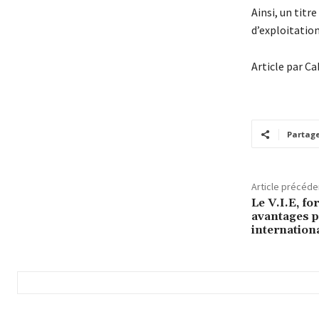
Ainsi, un titr
d’exploitation
Article par C
Partag
Article précéde
Le V.I.E, f
avantages p
internation