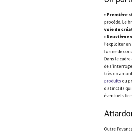
• Première s
procédé. Le b
voie de créa
• Deuxième 
l’exploiter en
forme de conce
Dans le cadre
de s’interroge
très en amont.
produits
ou pr
distinctifs qu
éventuels lice
Attardo
Outre l’avant