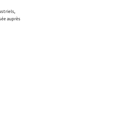
striels,
osée auprès