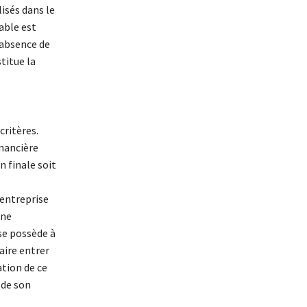
isés dans le
able est
’absence de
titue la
critères.
inancière
n finale soit
’entreprise
une
se possède à
aire entrer
ation de ce
 de son