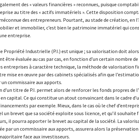
galement des « valeurs financières » reconnues, puisque comptabil
reprise au titre des « actifs immatériels ». Cette disposition compt
méconnue des entrepreneurs. Pourtant, au stade de création, en l
bilier et immobilier, c’est bien le patrimoine immatériel qui cons
eune entreprise.
e Propriété Industrielle (P.I.) est unique ; sa valorisation doit alors
 être évaluée au cas par cas, en fonction d’un certain nombre de 
s entreprises à caractère technique, la méthode de valorisation f
être mise en œuvre par des cabinets spécialisés afin que l’estimatio
r un commissaire aux apports.
n d’un titre de P.I. permet alors de renforcer les fonds propres de l
en capital. Ce qui constitue un atout convaincant dans le cadre d’
financements par exemple. Mieux, dans le cas où le chef d’entrepri
l un brevet que sa société exploite sous licence, et qu’il souhaite f
urs, il pourra apporter le brevet au capital de la société. La valoris
tée par un commissaire aux apports, assurera alors la préservation
ajoritaire face aux investisseurs.