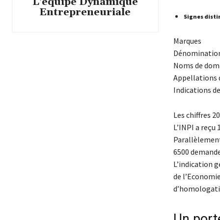
L'équipe Dynamique
Entrepreneuriale
Signes disti
Marques
Dénomination
Noms de dom
Appellations 
Indications d
Les chiffres 2
L’INPI a reçu 
Parallèlement
6500 demandes
L’indication g
de l’Economie
d’homologati
Un porte