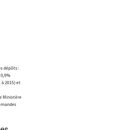
es dépôts :
– 0,9%
 à 2015) et
e Ministère
demandes
les