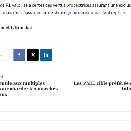
e de P.I. valorisé a certes des vertus protectrices assurant une exclus
, mais c’est aussi une arme
stratégique qui valorise l’entreprise
.
abinet L. Brandon
er
nt
ormule aux multiples
Les PME, cible préférée 
our aborder les marchés
inf
aux