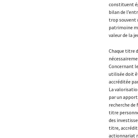
constituent é
bilan de l’ent
trop souvent 
patrimoine mo
valeur de la j
Chaque titre d
nécessairement
Concernant le
utilisée doit 
accréditée pa
La valorisatio
par un apport 
recherche de 
titre personne
des investisse
titre, accrédi
actionnariat m