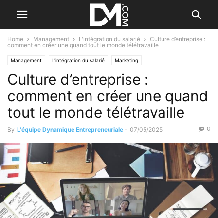
Home
Management
L'intégration du salarié
Culture d’entreprise :
comment en créer une quand tout le monde télétravaille
Management
L'intégration du salarié
Marketing
Culture d’entreprise :
Le B.A. BA de la communication
Le B.A. BA des RH
Motiver ses salariés
comment en créer une quand
tout le monde télétravaille
0
By
L'équipe Dynamique Entrepreneuriale
-
07/05/2025