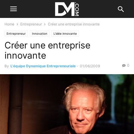
Home
Entrepreneur
Créer une entreprise innovante
Entrepreneur
Innovation
L'idée innovante
Créer une entreprise
innovante
0
By
L'équipe Dynamique Entrepreneuriale
-
01/06/2009