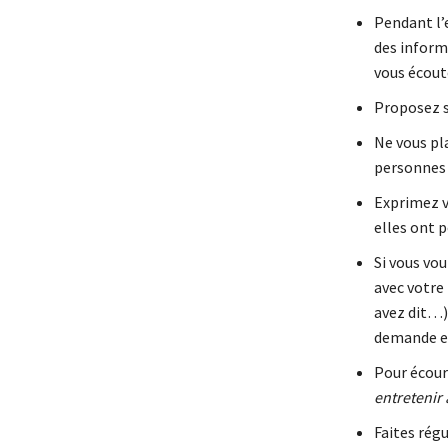
Pendant l’e
des informa
vous écout
Proposez 
Ne vous pl
personnes 
Exprimez v
elles ont p
Si vous vo
avec votre
avez dit…)
demande et
Pour écourt
entretenir 
Faites rég