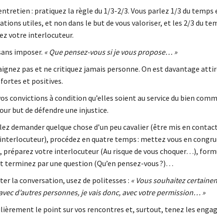
ntretien : pratiquez la règle du 1/3-2/3. Vous parlez 1/3 du temps 
tions utiles, et non dans le but de vous valoriser, et les 2/3 du te
ez votre interlocuteur.
sans imposer.
« Que pensez-vous si je vous propose… »
aignez pas et ne critiquez jamais personne. On est davantage attir
fortes et positives.
os convictions à condition qu’elles soient au service du bien comm
our but de défendre une injustice.
ulez demander quelque chose d’un peu cavalier (être mis en contact,
 interlocuteur), procédez en quatre temps : mettez vous en congr
, préparez votre interlocuteur (Au risque de vous choquer…), form
 terminez par une question (Qu’en pensez-vous ?)…
er la conversation, usez de politesses :
« Vous souhaitez certaine
avec d’autres personnes, je vais donc, avec votre permission… »
ulièrement le point sur vos rencontres et, surtout, tenez les eng