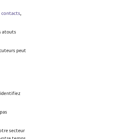
e contacts
,
s atouts
ocuteurs peut
identifiez
 pas
votre secteur
e votre temps