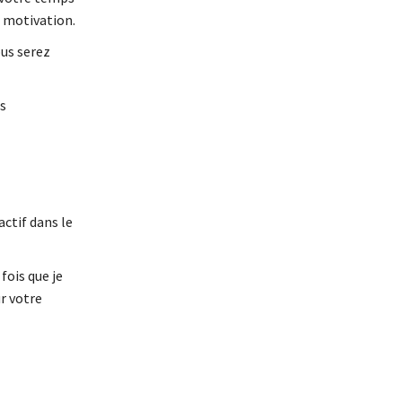
 motivation.
ous serez
s
ctif dans le
fois que je
ur votre