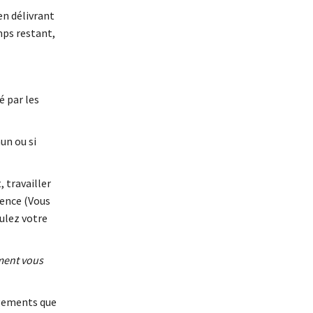
en délivrant
mps restant,
é par les
un ou si
 travailler
uence (Vous
ulez votre
ment vous
agements que