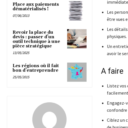
immédiate. 
Place aux paiements
dématérialisés !
Les person
07/06/2013
être vues e
Les détail
Revoir la place du
physiques.
devis : passer d’un
outil technique à une
pièce stratégique
Un entretie
13/05/2025
avoir le se
Les régions où il fait
A faire
bon d’entreprendre
25/05/2015
Listez vos
facilement 
Engagez-vo
confondre i
Ciblez un c
de business