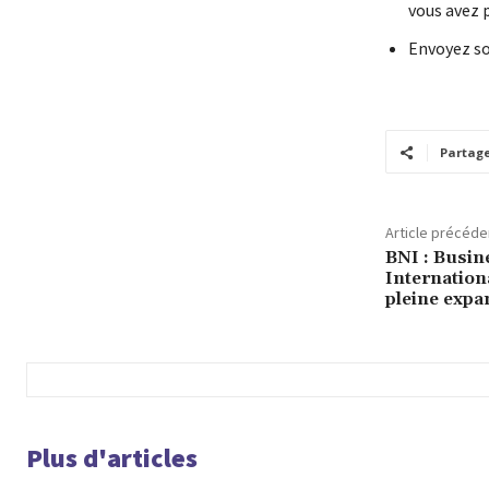
vous avez p
Envoyez so
Partag
Article précéde
BNI : Busi
Internationa
pleine expa
Plus d'articles