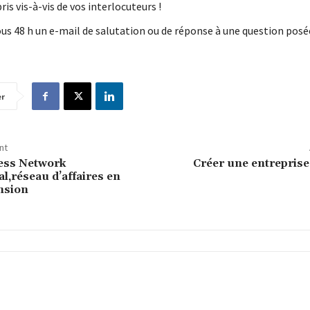
ris vis-à-vis de vos interlocuteurs !
us 48 h un e-mail de salutation ou de réponse à une question posé
er
nt
ness Network
Créer une entreprise
l,réseau d’affaires en
nsion