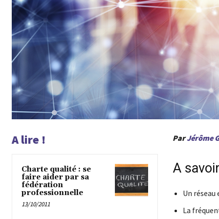
A lire !
Par
Jérôme G
A savoi
Charte qualité : se
faire aider par sa
fédération
professionnelle
Un réseau 
13/10/2011
La fréquent