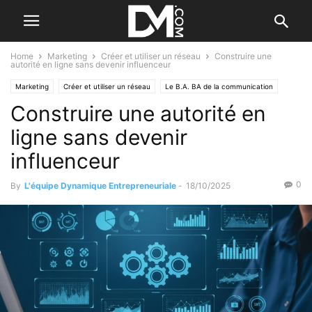
Home
Marketing
Créer et utiliser un réseau
Construire une
autorité en ligne sans devenir influenceur
Marketing
Créer et utiliser un réseau
Le B.A. BA de la communication
Construire une autorité en
Tendance
Par les nouvelles tendances
ligne sans devenir
influenceur
0
By
L'équipe Dynamique Entrepreneuriale
-
18/10/2025