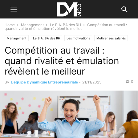
Home
Management
Le B.A. BA des RH
Compétition au travail :
quand rivalité et émulation révèlent le meilleur
Management
Le B.A. BA des RH
Les motivations
Motiver ses salariés
Compétition au travail :
quand rivalité et émulation
révèlent le meilleur
0
By
L'équipe Dynamique Entrepreneuriale
-
21/11/2025